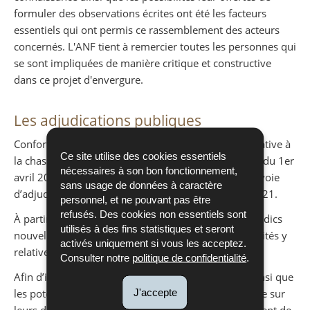
formuler des observations écrites ont été les facteurs
essentiels qui ont permis ce rassemblement des acteurs
concernés. L'ANF tient à remercier toutes les personnes qui
se sont impliquées de manière critique et constructive
dans ce projet d'envergure.
Les adjudications publiques
Conformément à la loi modifiée du 25 mai 2011 relative à
Ce site utilise des cookies essentiels
la chasse, les droits de chasse pour la période allant du 1er
nécessaires à son bon fonctionnement,
avril 2021 au 31 mars 2030 devront être cédés par voie
sans usage de données à caractère
d’adjudication publique au plus tard le 31 janvier 2021.
personnel, et ne pouvant pas être
refusés. Des cookies non essentiels sont
À partir du 1er septembre 2020, les collèges des syndics
utilisés à des fins statistiques et seront
nouvellement élus pourront débuter avec les formalités y
activés uniquement si vous les acceptez.
relatives.
Consulter notre
politique de confidentialité
.
Afin d’informer au mieux les collèges des syndics ainsi que
J'accepte
les potentiels futurs adjudicataires du droit de chasse sur
leurs droits et obligations, ainsi que sur le déroulement de