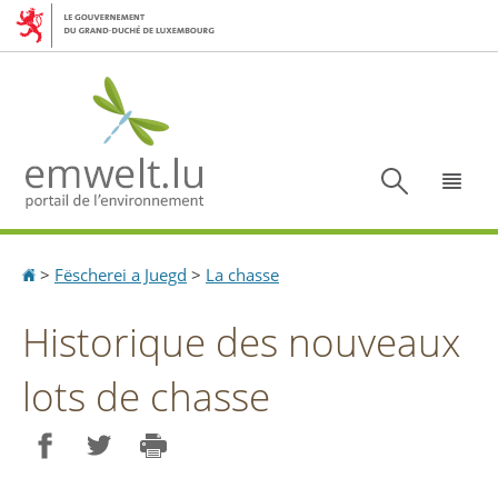
Aller
Aller
à
au
la
contenu
navigation
Recherc
Menu
Accueil
>
Fëscherei a Juegd
>
La chasse
Historique des nouveaux
lots de chasse