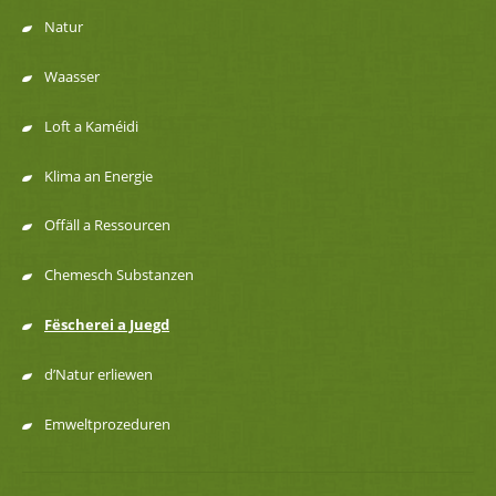
Natur
Menu
Waasser
de
Loft a Kaméidi
navigation
Klima an Energie
Offäll a Ressourcen
Chemesch Substanzen
Fëscherei a Juegd
d’Natur erliewen
Emweltprozeduren