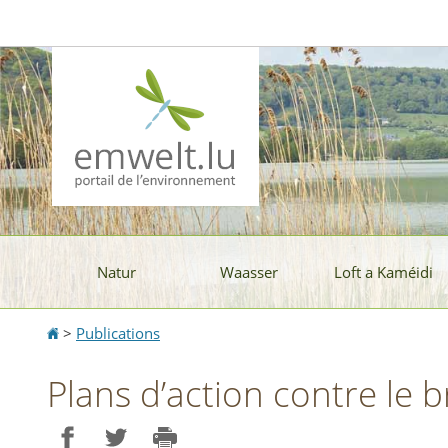
Aller
Aller
à
au
la
contenu
navigation
Natur
Waasser
Loft a Kaméidi
Accueil
>
Publications
Plans d’action contre le 