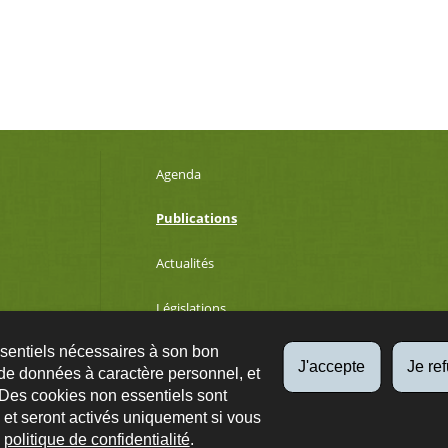
Agenda
Publications
Actualités
Législations
ssentiels nécessaires à son bon
Développement durable
J'accepte
Je re
de données à caractère personnel, et
 Des cookies non essentiels sont
es et seront activés uniquement si vous
Qs
Plan du site
A propos
Accessibilité
Protection des données
e
politique de confidentialité
.