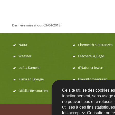
Dernière mise à jour
03/04/2018
Natur
Chemesch Substanzen
Menu
Waasser
Fëscherei a Juegd
de
Loft a Kaméidi
d’Natur erliewen
navigation
Klima an Energie
Emweltprozeduren
Ce site utilise des cookies e
Offäll a Ressourcen
fonctionnement, sans usage 
ne pouvant pas être refusés.
utilisés à des fins statistiqu
Contact
FA
les acceptez. Consulter notr