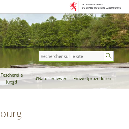
Rechercher
sur
le
Fëscherei a
site
d’Natur erliewen
Emweltprozeduren
Juegd
bourg