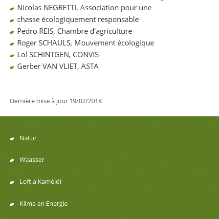
Nicolas NEGRETTI, Association pour une
chasse écologiquement responsable
Pedro REIS, Chambre d’agriculture
Roger SCHAULS, Mouvement écologique
Lol SCHINTGEN, CONVIS
Gerber VAN VLIET, ASTA
Dernière mise à jour
19/02/2018
Natur
Menu
Waasser
de
Loft a Kaméidi
navigation
Klima an Energie