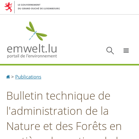
Aller
Aller
à
au
la
contenu
navigation
Recherc
Menu
Accueil
>
Publications
Bulletin technique de
l'administration de la
Nature et des Forêts en