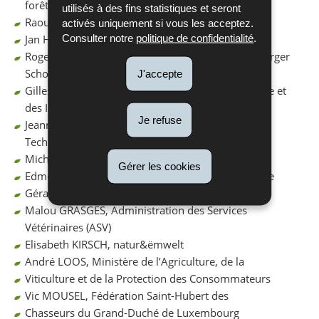
forêts (ANF)
utilisés à des fins statistiques et seront
Raoul REDING, ANF
activés uniquement si vous les acceptez.
Consulter notre
politique de confidentialité
.
Jan HERR, ANF
Roger BAULESCH, Daachverband vun de Lëtzebuerger
Schof- a Geessenziichter (DVLSGZ)
J'accepte
Gilles BIVER, Ministère du Développement Durable et
des Infrastructures
Je refuse
Jeanne BORMANN, Administration des Services
Techniques de l’Agriculture (ASTA)
Michel DOSTERT, Privatbësch
Gérer les cookies
Edmée ENGEL, Musée National d’Histoire Naturelle
Gérard ERNST, DVLSGZ, CONVIS
Malou GRASGES, Administration des Services
Vétérinaires (ASV)
Elisabeth KIRSCH, natur&ëmwelt
André LOOS, Ministère de l’Agriculture, de la
Viticulture et de la Protection des Consommateurs
Vic MOUSEL, Fédération Saint-Hubert des
Chasseurs du Grand-Duché de Luxembourg