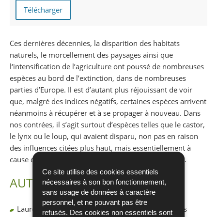
Télécharger
Ces dernières décennies, la disparition des habitats
naturels, le morcellement des paysages ainsi que
l‘intensification de l’agriculture ont poussé de nombreuses
espèces au bord de l’extinction, dans de nombreuses
parties d’Europe. Il est d’autant plus réjouissant de voir
que, malgré des indices négatifs, certaines espèces arrivent
néanmoins à récupérer et à se propager à nouveau. Dans
nos contrées, il s’agit surtout d’espèces telles que le castor,
le lynx ou le loup, qui avaient disparu, non pas en raison
des influences citées plus haut, mais essentiellement à
cause de la persécution directe exercée par l‘homme.
Ce site utilise des cookies essentiels
AUTEURS AUTOREN
nécessaires à son bon fonctionnement,
sans usage de données à caractère
personnel, et ne pouvant pas être
Laurent SCHLEY, Administration de la nature et des
refusés. Des cookies non essentiels sont