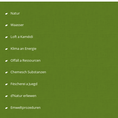
Natur
Menu
Waasser
de
Loft a Kaméidi
navigation
Klima an Energie
Offäll a Ressourcen
Chemesch Substanzen
Fëscherei a Juegd
d’Natur erliewen
Emweltprozeduren