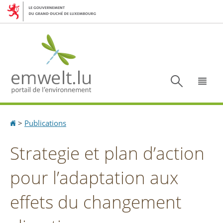
Aller
Aller
à
au
la
contenu
navigation
Recherc
Menu
Accueil
>
Publications
Strategie et plan d’action
pour l’adaptation aux
eﬀets du changement