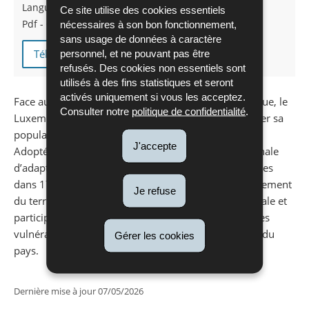
Langue :
Français
Ce site utilise des cookies essentiels
Pdf - 6,36 Mo - 236 page(s)
nécessaires à son bon fonctionnement,
sans usage de données à caractère
Télécharger
personnel, et ne pouvant pas être
refusés. Des cookies non essentiels sont
utilisés à des fins statistiques et seront
activés uniquement si vous les acceptez.
Face aux effets déjà visibles du changement climatique, le
Consulter notre
politique de confidentialité
.
Luxembourg renforce son action pour mieux protéger sa
population, ses infrastructures et ses écosystèmes.
J'accepte
Adoptée le 22 avril 2026, la nouvelle stratégie nationale
d’adaptation propose 152 mesures concrètes réparties
dans 17 domaines clés, allant de la santé à l’aménagement
Je refuse
du territoire. Elle repose sur une approche transversale et
participative, et vise à anticiper les risques, réduire les
vulnérabilités et renforcer durablement la résilience du
Gérer les cookies
pays.
Dernière mise à jour
07/05/2026