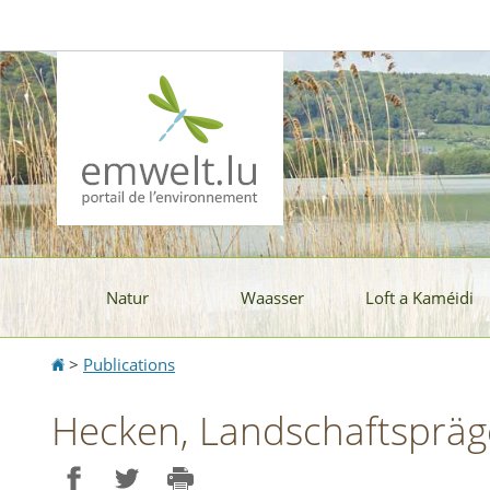
Aller
Aller
à
au
la
contenu
navigation
Natur
Waasser
Loft a Kaméidi
Accueil
>
Publications
Hecken, Landschaftsprä