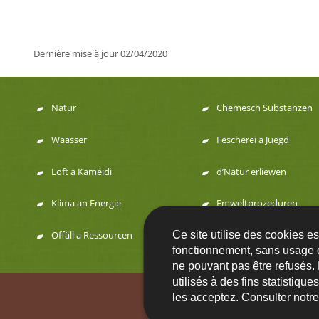
Dernière mise à jour
02/04/2020
Natur
Chemesch Substanzen
Menu
Waasser
Fëscherei a Juegd
de
Loft a Kaméidi
d’Natur erliewen
navigation
Klima an Energie
Emweltprozeduren
Ce site utilise des cookies e
Offäll a Ressourcen
fonctionnement, sans usage 
ne pouvant pas être refusés.
utilisés à des fins statistiqu
Contact
FA
les acceptez. Consulter notr