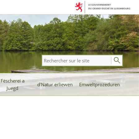
Rechercher
sur
le
Fëscherei a
site
d’Natur erliewen
Emweltprozeduren
Juegd