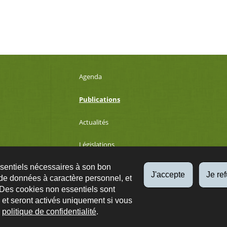
Agenda
Publications
Actualités
Législations
ssentiels nécessaires à son bon
Développement durable
J'accepte
Je re
de données à caractère personnel, et
 Des cookies non essentiels sont
es et seront activés uniquement si vous
Qs
Plan du site
A propos
Accessibilité
Protection des données
e
politique de confidentialité
.