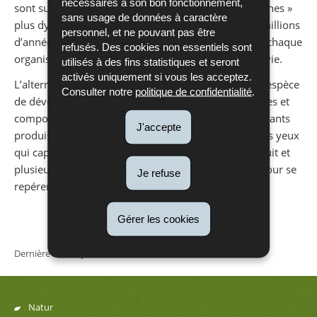
nécessaires à son bon fonctionnement,
sont surtout actives la journée, des espèces « nocturnes »
sans usage de données à caractère
plus dynamiques durant la nuit. Ceci est le fruit de millions
personnel, et ne pouvant pas être
d’années d’évolution et d’adaptations, permettant à chaque
refusés. Des cookies non essentiels sont
organisme d’être en adéquation avec son milieu de vie.
utilisés à des fins statistiques et seront
activés uniquement si vous les acceptez.
L’alternance du jour et de la nuit a permis à chaque espèce
Consulter notre
politique de confidentialité
.
de développer des traits morphologiques, biologiques et
comportementaux qui les caractérisent. Les vers luisants
J'accepte
produisent de la lumière, les chouettes ont de grands yeux
qui captent le peu de lumière qui reste pendant la nuit et
plusieurs oiseaux migrateurs utilisent le ciel étoilé pour se
Je refuse
repérer.
Gérer les cookies
Dernière mise à jour
04/03/2022
Natur