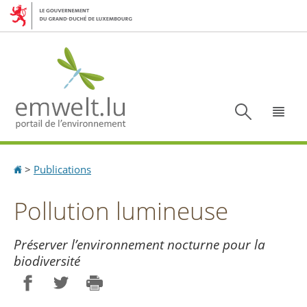
Aller
Aller
à
au
la
contenu
navigation
Recherc
Menu
Accueil
>
Publications
Pollution lumineuse
Préserver l’environnement nocturne pour la
biodiversité