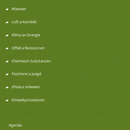
Menu
Waasser
de
Loft a Kaméidi
navigation
Klima an Energie
Offäll a Ressourcen
Chemesch Substanzen
Fëscherei a Juegd
d’Natur erliewen
Emweltprozeduren
Agenda