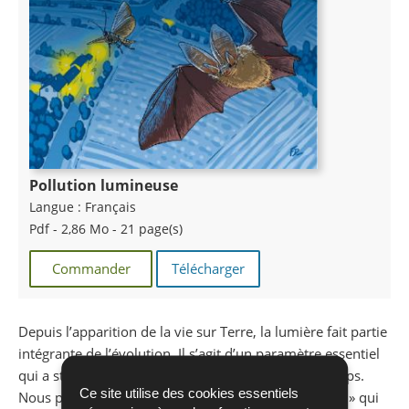
Pollution lumineuse
Langue :
Français
Pdf - 2,86 Mo - 21 page(s)
Commander
Télécharger
Depuis l’apparition de la vie sur Terre, la lumière fait partie
intégrante de l’évolution. Il s’agit d’un paramètre essentiel
qui a structuré et défini la vie du vivant au fil du temps.
Ce site utilise des cookies essentiels
Nous pouvons distinguer les espèces dites « diurnes » qui