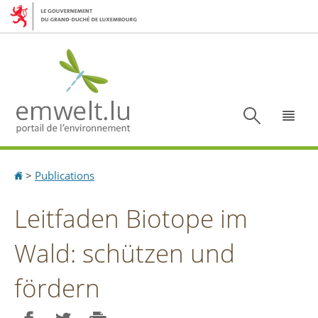
Aller
Aller
à
au
la
contenu
navigation
Recherc
Menu
Accueil
>
Publications
Leitfaden Biotope im
Wald: schützen und
fördern