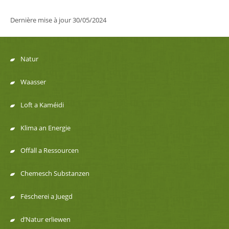
Dernière mise à jour
30/05/2024
Natur
Menu
Waasser
de
Loft a Kaméidi
navigation
Klima an Energie
Offäll a Ressourcen
Chemesch Substanzen
Fëscherei a Juegd
d’Natur erliewen