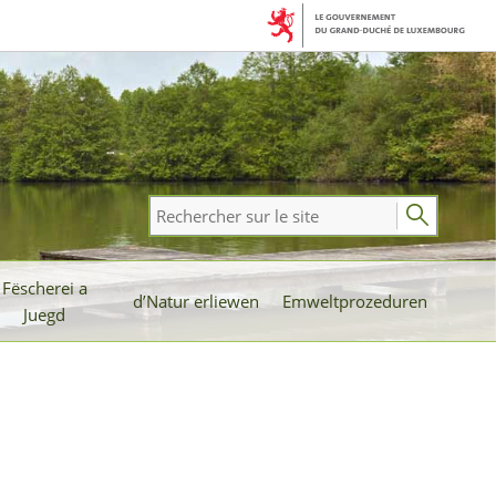
Rechercher
sur
le
Fëscherei a
site
d’Natur erliewen
Emweltprozeduren
Juegd