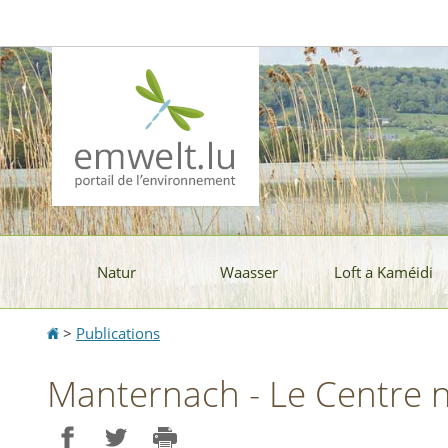
Aller
Aller
à
au
la
contenu
navigation
Natur
Waasser
Loft a Kaméidi
Accueil
>
Publications
Manternach - Le Centre n