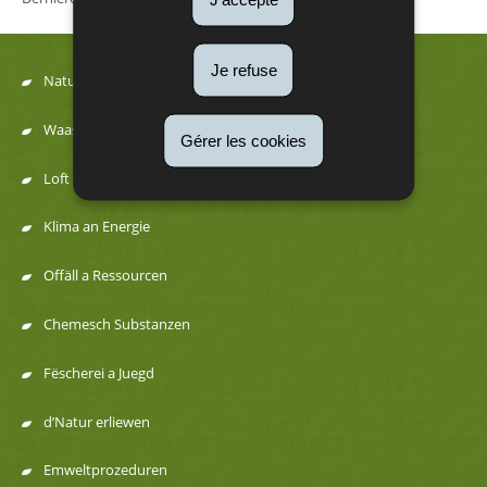
Je refuse
Natur
Menu
Waasser
Gérer les cookies
de
Loft a Kaméidi
navigation
Klima an Energie
Offäll a Ressourcen
Chemesch Substanzen
Fëscherei a Juegd
d’Natur erliewen
Emweltprozeduren