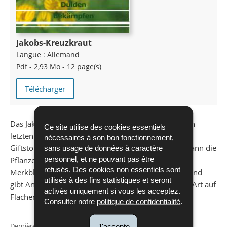
Jakobs-Kreuzkraut
Langue :
Allemand
Pdf - 2,93 Mo - 12 page(s)
Télécharger
Das Jakobs-Kreuzkraut ist eine Pflanze die sich in den
Ce site utilise des cookies essentiels
letzten Jahren tendenziell verstärkt ausbreitet. Da sie
nécessaires à son bon fonctionnement,
Giftstoff enthält, die für Weidetiere schädlich sind, kann die
sans usage de données à caractère
personnel, et ne pouvant pas être
Pflanze als problematisch eingestuft werden. Dieses
refusés. Des cookies non essentiels sont
Merkblatt hilft, das Jakobs-Kreuzkraut zu erkennen und
utilisés à des fins statistiques et seront
gibt Angaben zur Vermeidung und Bekämpfung der Art auf
activés uniquement si vous les acceptez.
Flächen mit Naturschutzauflagen.
Consulter notre
politique de confidentialité
.
Dernière mise à jour
31/08/2017
J'accepte