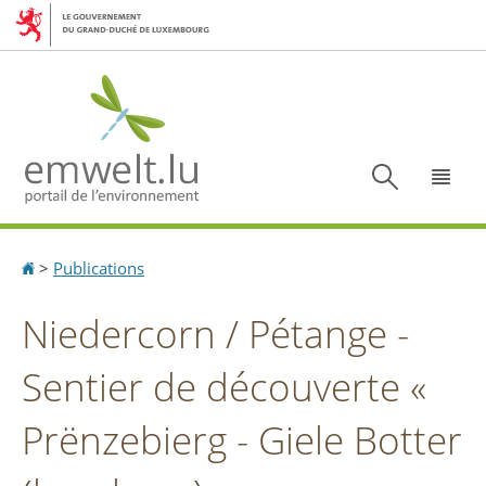
Aller
Aller
à
au
la
contenu
navigation
Recherc
Menu
Accueil
>
Publications
Niedercorn / Pétange -
Sentier de découverte «
Prënzebierg - Giele Botter