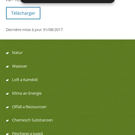
Télécharger
Dernière mise à jour
31/08/2017
Natur
Menu
Waasser
de
Loft a Kaméidi
navigation
Klima an Energie
Offäll a Ressourcen
Chemesch Substanzen
Fëscherei a Juegd