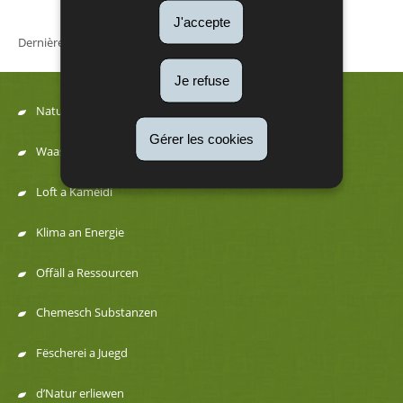
J'accepte
Dernière mise à jour
20/04/2021
Je refuse
Natur
Menu
Gérer les cookies
Waasser
de
Loft a Kaméidi
navigation
Klima an Energie
Offäll a Ressourcen
Chemesch Substanzen
Fëscherei a Juegd
d’Natur erliewen