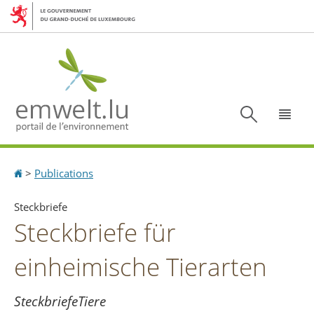
Aller
Aller
à
au
la
contenu
navigation
Recherc
Menu
Accueil
>
Publications
Steckbriefe
Steckbriefe für
einheimische Tierarten
SteckbriefeTiere