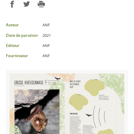
Partager sur Facebook
Partager sur Twitter
Imprimer
Auteur
ANF
Date de parution
2021
Editeur
ANF
Fournisseur
ANF