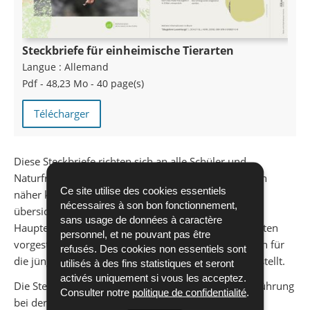
Steckbriefe für einheimische Tierarten
Langue :
Allemand
Pdf - 48,23 Mo - 40 page(s)
Télécharger
Diese Steckbriefe richten sich an alle Schüler und
Naturfreunde welche unsere einheimischen Tierarten
Ce site utilise des cookies essentiels
näher kennenlernen möchten. Anhand didaktisch
nécessaires à son bon fonctionnement,
übersichtlich gestalteter Arbeitsblätter werden die
sans usage de données à caractère
Haupterkennungsmerkmale 16 verschiedener Tierarten
personnel, et ne pouvant pas être
vorgestellt. Ergänzend zu diesen Steckbriefen wurden für
refusés. Des cookies non essentiels sont
die jüngeren Schüler ausschneidbare Tiermasken erstellt.
utilisés à des fins statistiques et seront
activés uniquement si vous les acceptez.
Die Steckbriefe und Masken sind in gedruckter Ausführung
Consulter notre
politique de confidentialité
.
bei der Naturverwaltung erhältlich.