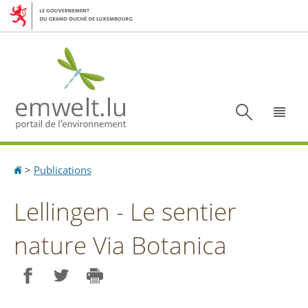
Aller
Aller
à
au
la
contenu
navigation
Recherc
Menu
Accueil
>
Publications
Lellingen - Le sentier
nature Via Botanica