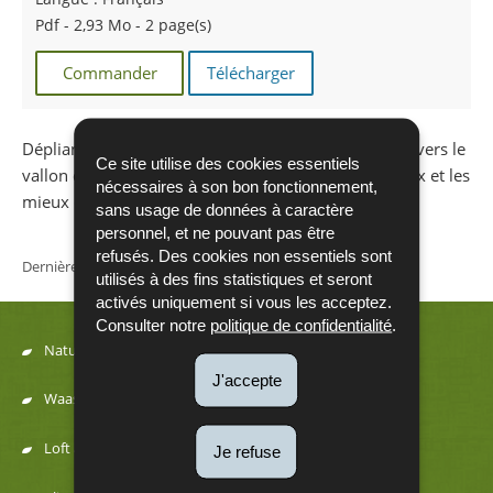
Pdf - 2,93 Mo - 2 page(s)
Commander
Télécharger
Dépliant sur le sentier «Via Botanica» qui mène à travers le
Ce site utilise des cookies essentiels
vallon du «Lellgerbaach», l‘un des sites les plus beaux et les
nécessaires à son bon fonctionnement,
mieux conservés du Luxembourg.
sans usage de données à caractère
personnel, et ne pouvant pas être
refusés. Des cookies non essentiels sont
Dernière mise à jour
31/08/2017
utilisés à des fins statistiques et seront
activés uniquement si vous les acceptez.
Consulter notre
politique de confidentialité
.
Natur
Menu
J'accepte
Waasser
de
Loft a Kaméidi
Je refuse