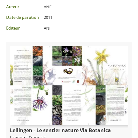
Partager sur Facebook
Partager sur Twitter
Imprimer
Auteur
ANF
Date de parution
2011
Editeur
ANF
Lellingen - Le sentier nature Via Botanica
Langue :
Français