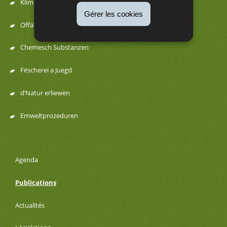
navigation
Klima an Energie
Gérer les cookies
Offäll a Ressourcen
Chemesch Substanzen
Fëscherei a Juegd
d’Natur erliewen
Emweltprozeduren
Agenda
Publications
Actualités