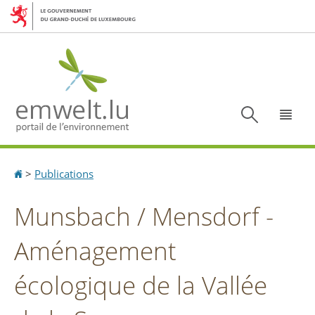
Aller
Aller
à
au
la
contenu
navigation
Recherc
Menu
Accueil
>
Publications
Munsbach / Mensdorf -
Aménagement
écologique de la Vallée