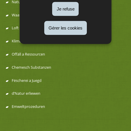
Natur
Menu
Je refuse
Waasser
de
Gérer les cookies
Loft a Kaméidi
navigation
Klima an Energie
Offäll a Ressourcen
Chemesch Substanzen
Fëscherei a Juegd
d’Natur erliewen
Emweltprozeduren