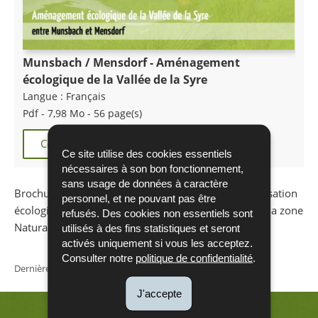
Munsbach / Mensdorf - Aménagement
écologique de la Vallée de la Syre
Langue :
Français
Pdf - 7,98 Mo - 56 page(s)
Commander
Télécharger
Ce site utilise des cookies essentiels
nécessaires à son bon fonctionnement,
sans usage de données à caractère
Brochure sur le projet de renaturation et de revalorisation
personnel, et ne pouvant pas être
écologique de la Syre et des terrains afférents, dans la zone
refusés. Des cookies non essentiels sont
Natura 2000 entre Munsbach et Mensdorf.
utilisés à des fins statistiques et seront
activés uniquement si vous les acceptez.
Consulter notre
politique de confidentialité
.
Dernière mise à jour
31/08/2017
J'accepte