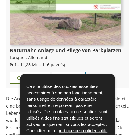
Naturnahe Anlage und Pflege von Parkplätzen
Langue :
Allemand
Pdf - 11,88 Mo - 116 page(s)
Commander
Télécharger
Ce site utilise des cookies essentiels
nécessaires à son bon fonctionnement,
Die Anlage und Pflege einer naturnahen Parkanlage bietet
sans usage de données à caractère
personnel, et ne pouvant pas être
eine besonders einfache und vielfach nutzbare Möglichkeit,
refusés. Des cookies non essentiels sont
Lebensräume („Biotope“) im bebauten Raum
utilisés à des fins statistiques et seront
wiederherzustellen, welche während Jahrhunderten das
activés uniquement si vous les acceptez.
Erscheinungsbild unserer Städte und Dörfer prägten. Die
Consulter notre
politique de confidentialité
.
vorliegende Brochüre gibt diesbezüglich wertvolle Tipps