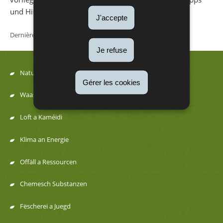
und Hinweise.
J'accepte
Dernière mise à jour
31/08/2017
Je refuse
Natur
Gérer les cookies
Menu
Waasser
de
Loft a Kaméidi
navigation
Klima an Energie
Offäll a Ressourcen
Chemesch Substanzen
Fëscherei a Juegd