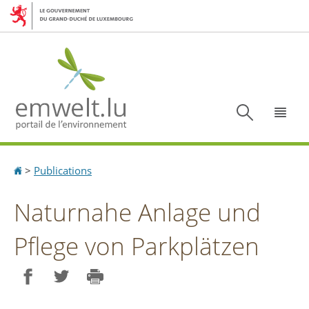
Aller
Aller
à
au
la
contenu
navigation
Recherc
Menu
Accueil
>
Publications
Naturnahe Anlage und
Pflege von Parkplätzen