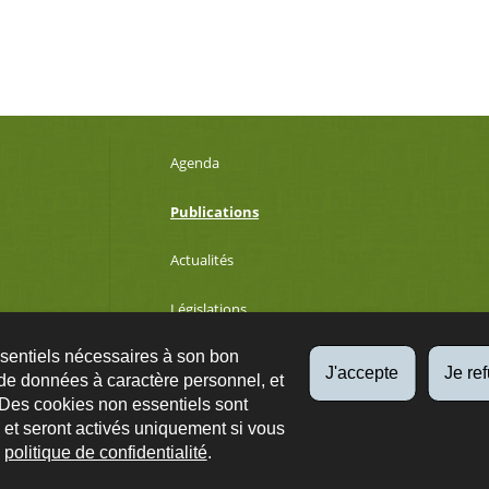
Agenda
Publications
Actualités
Législations
ssentiels nécessaires à son bon
Développement durable
J'accepte
Je re
de données à caractère personnel, et
 Des cookies non essentiels sont
es et seront activés uniquement si vous
Qs
Plan du site
A propos
Accessibilité
Protection des données
e
politique de confidentialité
.