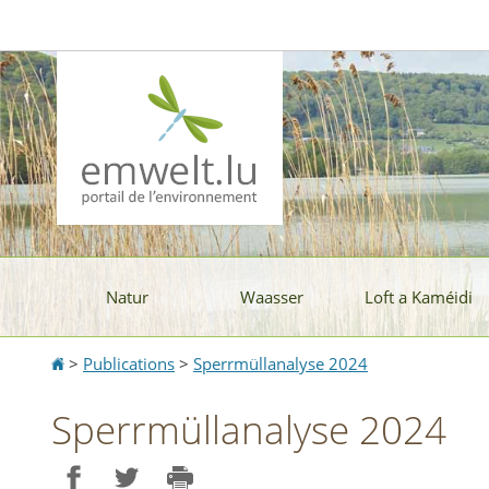
Aller
Aller
à
au
la
contenu
navigation
Natur
Waasser
Loft a Kaméidi
Accueil
>
Publications
>
Sperrmüllanalyse 2024
Sperrmüllanalyse 2024