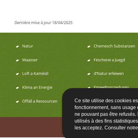
Dernière mise à jour
18/04/2025
Natur
Chemesch Substanzen
Menu
Waasser
Fëscherei a Juegd
de
Loft a Kaméidi
d’Natur erliewen
navigation
Klima an Energie
Emweltprozeduren
Ce site utilise des cookies e
Offäll a Ressourcen
fonctionnement, sans usage 
ne pouvant pas être refusés.
utilisés à des fins statistiqu
Contact
FA
les acceptez. Consulter notr