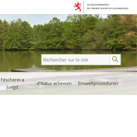
Rechercher
sur
le
Fëscherei a
site
d’Natur erliewen
Emweltprozeduren
Juegd