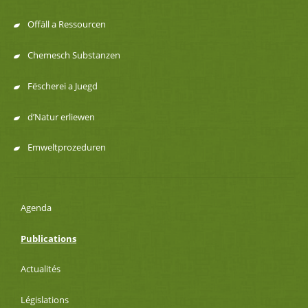
Offäll a Ressourcen
Chemesch Substanzen
Fëscherei a Juegd
d’Natur erliewen
Emweltprozeduren
Agenda
Publications
Actualités
Législations