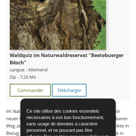
Waldquiz im Naturwaldreservat "Beetebuerger
Bësch"
Langue :
Allemand
Zip - 7,20 Mo
Commander
Télécharger
Im Naturwaldreservat „Beetebuerger Bësch“ wurde ein
Ce site utilise des cookies essentiels
nécessaires à son bon fonctionnement,
neuer Kinderlehrpfad angelegt. Auf einem gut begehbaren
sans usage de données à caractère
Weg zeigen Tafeln die wichtigsten Themenschwerpunkte in
personnel, et ne pouvant pas être
Bezug auf Naturwälder auf. Leicht verständliche Texte in