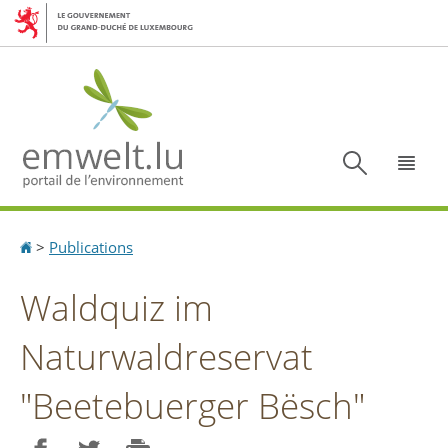
Aller
Aller
à
au
la
contenu
navigation
Recherc
Menu
Accueil
>
Publications
Waldquiz im
Naturwaldreservat
"Beetebuerger Bësch"