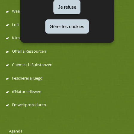
Menu
Je refuse
Waasser
de
Loft a Kaméidi
Gérer les cookies
navigation
Klima an Energie
Offäll a Ressourcen
Chemesch Substanzen
Fëscherei a Juegd
d’Natur erliewen
Emweltprozeduren
Agenda