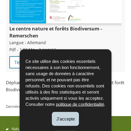
Le centre nature et forêts Biodiversum -
Remerschen
Langue :
Allemand
Pdf - 1,92 Mo - 2 page(s)
Ce site utilise des cookies essentiels
Télécharger
nécessaires à son bon fonctionnement,
sans usage de données à caractère
personnel, et ne pouvant pas être
Dépliant de présentation du centre d'accueil nature et forêt
refusés. Des cookies non essentiels sont
Biodiversum, situé à Remerschen
utilisés à des fins statistiques et seront
activés uniquement si vous les acceptez.
Consulter notre
politique de confidentialité
.
Dernière mise à jour
16/10/2019
J'accepte
Natur