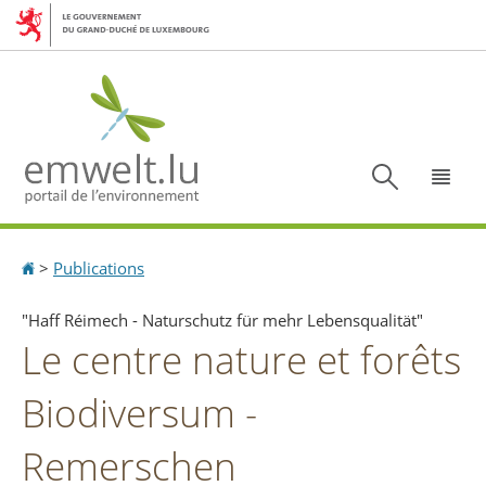
Aller
Aller
à
au
la
contenu
navigation
Recherc
Menu
Accueil
>
Publications
"Haff Réimech - Naturschutz für mehr Lebensqualität"
Le centre nature et forêts
Biodiversum -
Remerschen