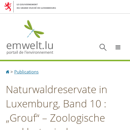
Aller
Aller
à
au
la
contenu
navigation
Recherc
Menu
Accueil
>
Publications
Naturwaldreservate in
Luxemburg, Band 10 :
„Grouf“ – Zoologische