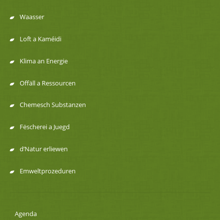
Menu
Waasser
de
Loft a Kaméidi
navigation
Klima an Energie
Offäll a Ressourcen
Chemesch Substanzen
Fëscherei a Juegd
d’Natur erliewen
Emweltprozeduren
Agenda