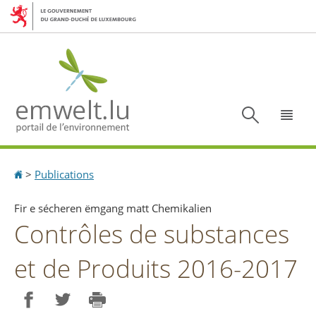
Aller
Aller
à
au
la
contenu
navigation
Recherc
Menu
Accueil
>
Publications
Fir e sécheren ëmgang matt Chemikalien
Contrôles de substances
et de Produits 2016-2017