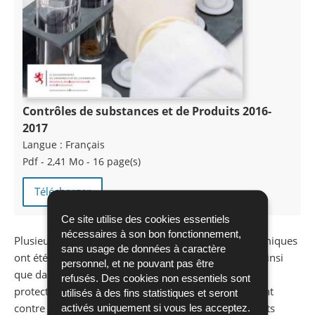
Contrôles de substances et de Produits 2016-
2017
Langue :
Français
Pdf - 2,41 Mo - 16 page(s)
Télécharger
Ce site utilise des cookies essentiels
nécessaires à son bon fonctionnement,
Plusieurs législations concernant les substances chimiques
sans usage de données à caractère
ont été adoptées au niveau de l’Union européenne ainsi
personnel, et ne pouvant pas être
que dans ses pays membres en vue de renforcer la
refusés. Des cookies non essentiels sont
protection de la santé humaine et de l’environnement
utilisés à des fins statistiques et seront
contre les risques que peuvent engendrer les produits
activés uniquement si vous les acceptez.