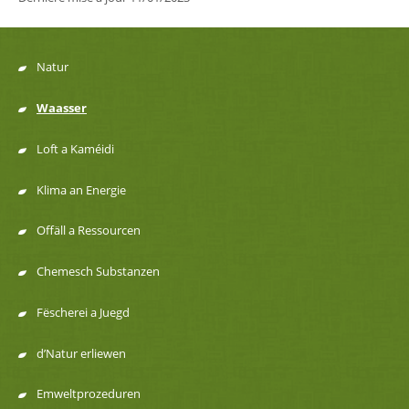
Natur
Menu
Waasser
de
Loft a Kaméidi
navigation
Klima an Energie
Offäll a Ressourcen
Chemesch Substanzen
Fëscherei a Juegd
d’Natur erliewen
Emweltprozeduren