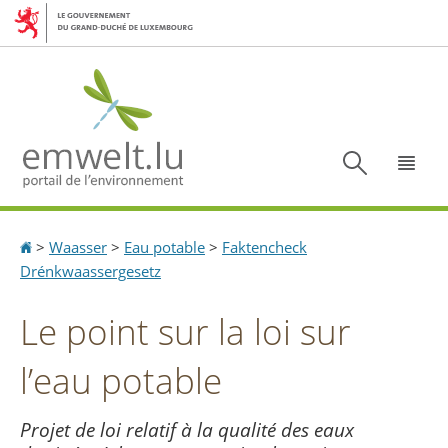
Aller
Aller
à
au
la
contenu
navigation
Recherc
Menu
Accueil
>
Waasser
>
Eau potable
>
Faktencheck
Drénkwaassergesetz
Le point sur la loi sur
l’eau potable
Projet de loi relatif à la qualité des eaux