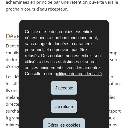
acheminées en principe par une rétention ouverte vers le
prochain cours d’eau récepteur.
Ce site utilise des cookies essentiels
Déversoirs d’orage
nécessaires à son bon fonctionnement,
sans usage de données à caractère
Etant donné que la majeure partie des réseaux de
personnel, et ne pouvant pas être
canalisations sont mixtes, les eaux sont diluées par temps
refusés. Des cookies non essentiels sont
de fortes pluies. Il convient donc d’installer des déversoirs
utilisés à des fins statistiques et seront
d’orages afin d’éviter une surcharge hydraulique.
activés uniquement si vous les acceptez.
Consulter notre
politique de confidentialité
.
Les déversoirs d'orage sont des ouvrages de trop-plein
installés généralement à l'aval des réseaux de canalisation.
J'accepte
Ils ont pour objet de délester par temps d'averse un
mélange d'eaux mixtes très dilué par des eaux pluviales
directement vers le milieu naturel, ceci pour ne pas
Je refuse
surcharger hydrauliquement les canalisations de transport
à grande distance et les stations d'épuration. Si les eaux
mixtes sont trop polluées pour être déversées par temps
Gérer les cookies