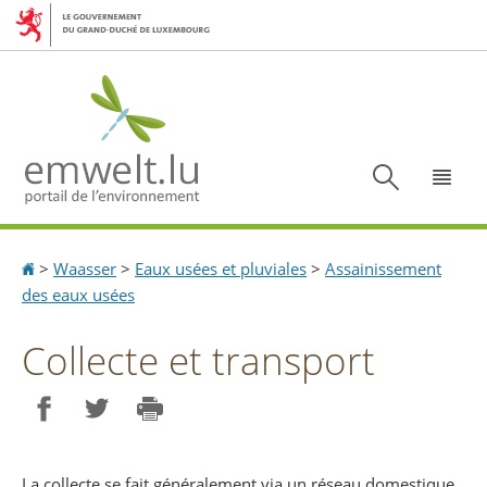
Aller
Aller
à
au
la
contenu
navigation
Recherc
Menu
Accueil
>
Waasser
>
Eaux usées et pluviales
>
Assainissement
des eaux usées
Collecte et transport
Partager sur Facebook
Partager sur Twitter
Imprimer
La collecte se fait généralement via un réseau domestique