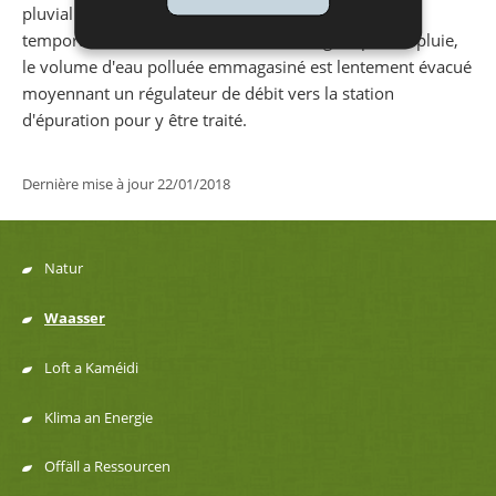
pluvial dans le milieu naturel, elles sont stockées
temporairement dans des bassins d'orage. Après la pluie,
le volume d'eau polluée emmagasiné est lentement évacué
moyennant un régulateur de débit vers la station
d'épuration pour y être traité.
Dernière mise à jour
22/01/2018
Natur
Menu
Waasser
de
Loft a Kaméidi
navigation
Klima an Energie
Offäll a Ressourcen