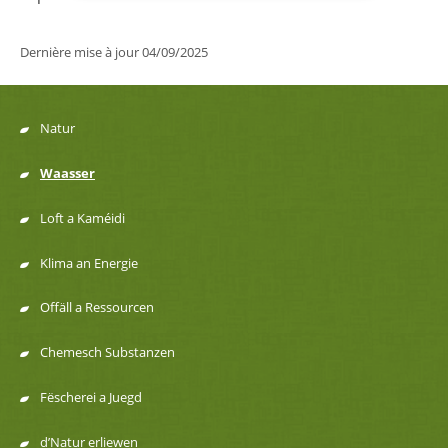
Dernière mise à jour
04/09/2025
Natur
Menu
Waasser
de
Loft a Kaméidi
navigation
Klima an Energie
Offäll a Ressourcen
Chemesch Substanzen
Fëscherei a Juegd
d’Natur erliewen