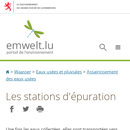
Aller
Aller
à
au
la
contenu
navigation
Recherc
Menu
Accueil
>
Waasser
>
Eaux usées et pluviales
>
Assainissement
des eaux usées
Les stations d'épuration
Partager sur Facebook
Partager sur Twitter
Imprimer
Une fois les eaux collectées, elles sont transportées vers