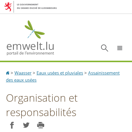
Aller
Aller
à
au
la
contenu
navigation
Recherc
Menu
Accueil
>
Waasser
>
Eaux usées et pluviales
>
Assainissement
des eaux usées
Organisation et
responsabilités