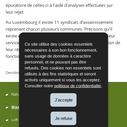
épuratoire de celles-ci à l’aide d’analyses effectuées sur
leur rejet.
Au Luxembourg il existe 11 syndicats d’assainissement
reprenant chacun plusieurs communes. Précisons qu’il
existe également des communes qui, par le biais de leur
service technique, s’occupent elles-mêmes de la gestion de
Ce site utilise des cookies essentiels
leur réseau d’assainissement respectivement du
nécessaires à son bon fonctionnement,
fonctionnement de leur station d’épuration.
sans usage de données à caractère
personnel, et ne pouvant pas être
refusés. Des cookies non essentiels sont
Dernière mise à jour
22/01/2018
utilisés à des fins statistiques et seront
activés uniquement si vous les acceptez.
Consulter notre
politique de confidentialité
.
Natur
J'accepte
Menu
Waasser
de
Je refuse
Loft a Kaméidi