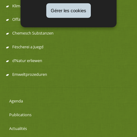
navigation
Klima an Energie
Gérer les cookies
Offäll a Ressourcen
Chemesch Substanzen
Fëscherei a Juegd
d’Natur erliewen
Emweltprozeduren
Agenda
Publications
Actualités