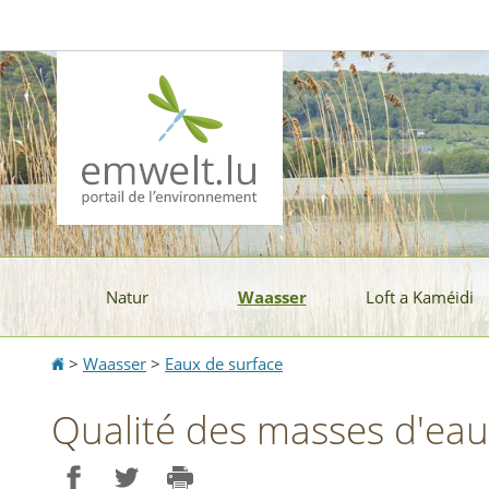
Aller
Aller
à
au
la
contenu
navigation
Natur
Waasser
Loft a Kaméidi
Accueil
>
Waasser
>
Eaux de surface
Qualité des masses d'eau