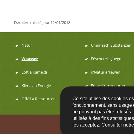
Dernière mise à jour
11/01/2018
Natur
Chemesch Substanzen
Menu
Waasser
Fëscherei a Juegd
de
Loft a Kaméidi
d’Natur erliewen
navigation
Klima an Energie
Emweltprozeduren
Ce site utilise des cookies e
Offäll a Ressourcen
fonctionnement, sans usage 
ne pouvant pas être refusés.
utilisés à des fins statistiqu
Contact
FA
les acceptez. Consulter notr