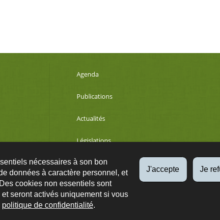
Agenda
Publications
Actualités
Législations
ssentiels nécessaires à son bon
Développement durable
J'accepte
Je re
de données à caractère personnel, et
 Des cookies non essentiels sont
es et seront activés uniquement si vous
Qs
Plan du site
A propos
Accessibilité
Protection des données
e
politique de confidentialité
.