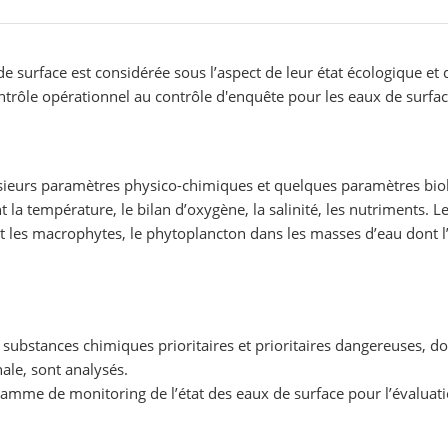
x de surface est considérée sous l’aspect de leur état écologique et
ontrôle opérationnel au contrôle d'enquête pour les eaux de surfac
lusieurs paramètres physico-chimiques et quelques paramètres bio
a température, le bilan d’oxygène, la salinité, les nutriments. L
s et les macrophytes, le phytoplancton dans les masses d’eau don
ubstances chimiques prioritaires et prioritaires dangereuses, dont
ale, sont analysés.
gramme de monitoring de l’état des eaux de surface pour l’évaluat