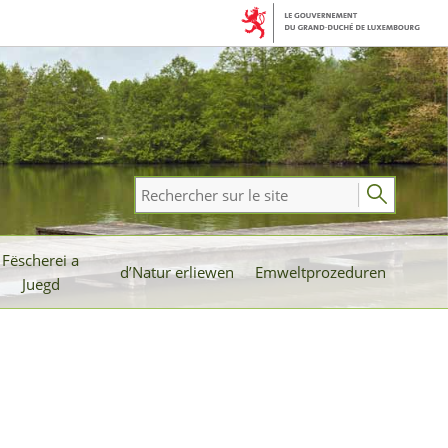
Rechercher
sur
le
Fëscherei a
site
d’Natur erliewen
Emweltprozeduren
Juegd