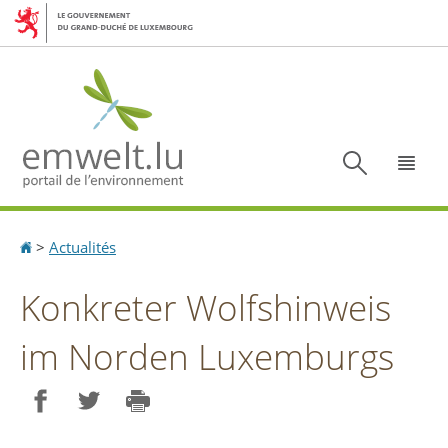
Aller
Aller
à
au
la
contenu
navigation
Recherc
Menu
Accueil
>
Actualités
Konkreter Wolfshinweis
im Norden Luxemburgs