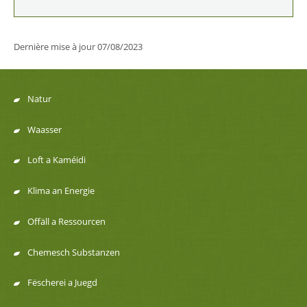
Dernière mise à jour
07/08/2023
Natur
Menu
Waasser
de
Loft a Kaméidi
navigation
Klima an Energie
Offäll a Ressourcen
Chemesch Substanzen
Fëscherei a Juegd