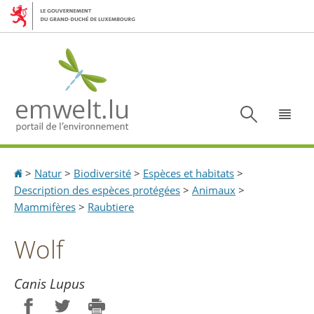
Aller
Aller
à
au
la
contenu
navigation
Recherc
Menu
Accueil
>
Natur
>
Biodiversité
>
Espèces et habitats
>
Description des espèces protégées
>
Animaux
>
Mammifères
>
Raubtiere
Wolf
Canis Lupus