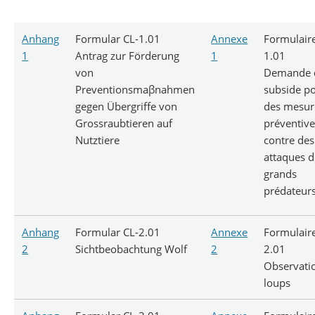
Anhang
Formular CL-1.01
Annexe
Formulair
1
Antrag zur Förderung
1
1.01
von
Demande 
Preventionsmaβnahmen
subside p
gegen Übergriffe von
des mesur
Grossraubtieren auf
préventive
Nutztiere
contre des
attaques d
grands
prédateur
Anhang
Formular CL-2.01
Annexe
Formulair
2
Sichtbeobachtung Wolf
2
2.01
Observati
loups