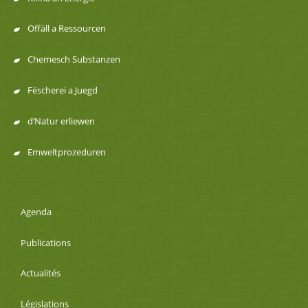
Offäll a Ressourcen
Chemesch Substanzen
Fëscherei a Juegd
d’Natur erliewen
Emweltprozeduren
Agenda
Publications
Actualités
Législations