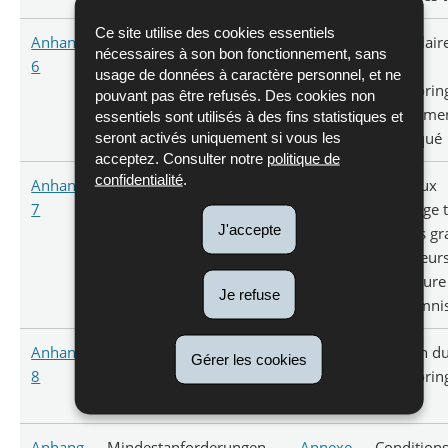
Ce site utilise des cookies essentiels
Anhang
Formular CL-6.01
Annexe
Formulair
nécessaires à son bon fonctionnement, sans
6
Monitoring Provoziertes
6
6.01
usage de données à caractère personnel, et ne
Heulen
Monitorin
pouvant pas être refusés. Des cookies non
d'hurleme
essentiels sont utilisés à des fins statistiques et
seront activés uniquement si vous les
provoqué
acceptez. Consulter notre
politique de
confidentialité
.
Anhang
Risse von Nutztieren
Annexe
Animaux
7
durch Groβraubtiere -
7
d'élevage 
J'accepte
Entschädigungsprozedur
par des g
prédateurs
Procédure
Je refuse
d'indemni
Anhang
Verwaltung des
Annexe
Gestion d
Gérer les cookies
8
Wolfsmonitorings
8
monitorin
loup
Anhang
Mindestanforderungen
Annexe
Condition