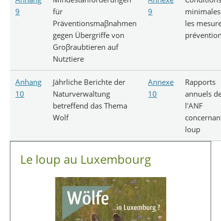
9
für
9
minimales
Präventionsmaβnahmen
les mesur
gegen Übergriffe von
préventio
Groβraubtieren auf
Nutztiere
Anhang
Jährliche Berichte der
Annexe
Rapports
10
Naturverwaltung
10
annuels d
betreffend das Thema
l'ANF
Wolf
concernant
loup
Le loup au Luxembourg