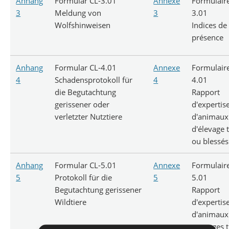
Anhang
Formular CL-3.01
Annexe
Formulair
3
Meldung von
3
3.01
Wolfshinweisen
Indices de
présence
Anhang
Formular CL-4.01
Annexe
Formulair
4
Schadensprotokoll für
4
4.01
die Begutachtung
Rapport
gerissener oder
d'expertis
verletzter Nutztiere
d'animaux
d'élevage 
ou blessés
Anhang
Formular CL-5.01
Annexe
Formulair
5
Protokoll für die
5
5.01
Begutachtung gerissener
Rapport
Wildtiere
d'expertis
d'animaux
sauvages 