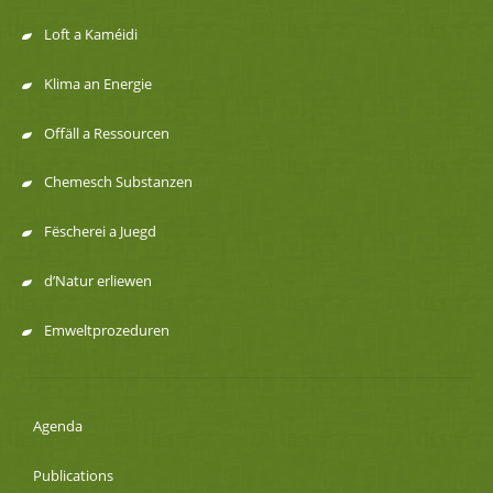
de
Loft a Kaméidi
navigation
Klima an Energie
Offäll a Ressourcen
Chemesch Substanzen
Fëscherei a Juegd
d’Natur erliewen
Emweltprozeduren
Agenda
Publications