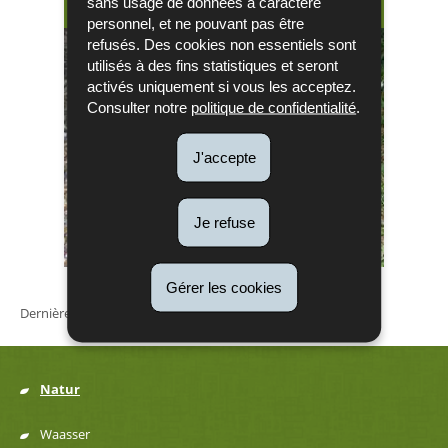
Insektenfresser
sans usage de données à caractère
personnel, et ne pouvant pas être
refusés. Des cookies non essentiels sont
utilisés à des fins statistiques et seront
activés uniquement si vous les acceptez.
Consulter notre
politique de confidentialité
.
J'accepte
Je refuse
Gérer les cookies
Dernière mise à jour
27/07/2020
Natur
Menu
Waasser