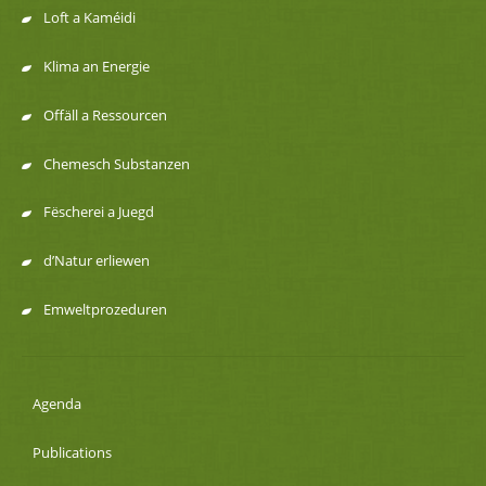
de
Loft a Kaméidi
navigation
Klima an Energie
Offäll a Ressourcen
Chemesch Substanzen
Fëscherei a Juegd
d’Natur erliewen
Emweltprozeduren
Agenda
Publications