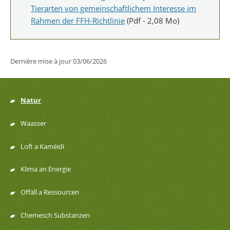
Tierarten von gemeinschaftlichem Interesse im
Rahmen der FFH-Richtlinie
(Pdf - 2,08 Mo)
Dernière mise à jour
03/06/2026
Natur
Menu
Waasser
de
Loft a Kaméidi
navigation
Klima an Energie
Offäll a Ressourcen
Chemesch Substanzen