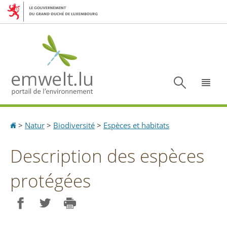
Aller
Aller
à
au
la
contenu
navigation
Recherc
Menu
Accueil
>
Natur
>
Biodiversité
>
Espèces et habitats
Description des espèces
protégées