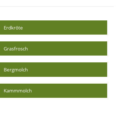
Erdkröte
Grasfrosch
Bergmolch
Kammmolch