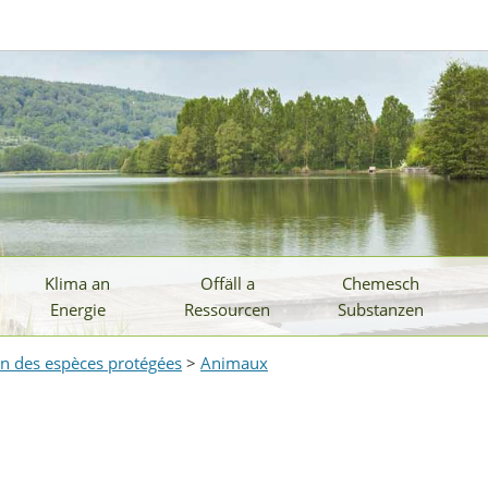
Klima an
Offäll a
Chemesch
Energie
Ressourcen
Substanzen
on des espèces protégées
>
Animaux