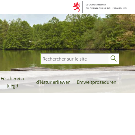
Rechercher
sur
le
Fëscherei a
site
d’Natur erliewen
Emweltprozeduren
Juegd