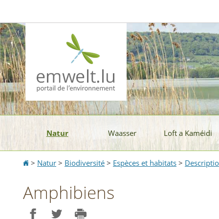
Aller
Aller
à
au
la
contenu
navigation
Natur
Waasser
Loft a Kaméidi
Accueil
>
Natur
>
Biodiversité
>
Espèces et habitats
>
Descripti
Amphibiens