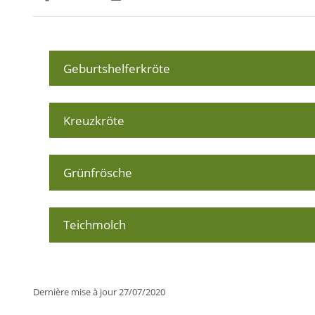
Partager sur Facebook
Partager sur Twitter
Imprimer
Geburtshelferkröte
Kreuzkröte
Grünfrösche
Teichmolch
Dernière mise à jour
27/07/2020