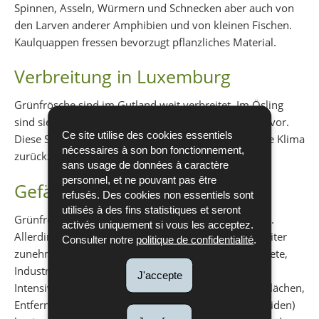
Spinnen, Asseln, Würmern und Schnecken aber auch von
den Larven anderer Amphibien und von kleinen Fischen.
Kaulquappen fressen bevorzugt pflanzliches Material.
Verbreitung in Luxemburg
Grünfrösche sind im Gutland weit verbreitet. Im Ösling
sind sie dagegen selten und kommen nur sehr lokal vor.
Ce site utilise des cookies essentiels
Diese Seltenheit dürfte hauptsächlich auf das kühlere Klima
nécessaires à son bon fonctionnement,
zurückzuführen sein
sans usage de données à caractère
personnel, et ne pouvant pas être
Gefährdung
refusés. Des cookies non essentiels sont
utilisés à des fins statistiques et seront
Grünfrösche sind in Luxemburg nicht akut gefährdet.
activés uniquement si vous les acceptez.
Allerdings wird ihr Lebensraum durch die immer weiter
Consulter notre
politique de confidentialité
.
zunehmende Zersiedlung der Landschaft (Wohngebiete,
Industriezonen, Straßen-bauprojekte) und die
J'accepte
Intensivierung der Landwirtschaft (größere Betriebsflächen,
Entfernung von Gehölzstrukturen, Einsatz von Pestiziden)