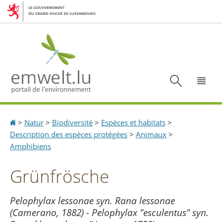
Aller
Aller
à
au
la
contenu
navigation
Recherc
Menu
Accueil
>
Natur
>
Biodiversité
>
Espèces et habitats
>
Description des espèces protégées
>
Animaux
>
Amphibiens
Grünfrösche
Pelophylax lessonae syn. Rana lessonae
(Camerano, 1882) - Pelophylax "esculentus" syn.