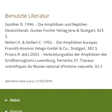
Benutzte Literatur
Günther R. 1996. - Die Amphibien und Reptilien
Deutschlands. Gustav Fischer Verlag Jena & Stuttgart, 825
S.
Nöllert A. & Nöllert C. 1992. - Die Amphibien Europas.
Franckh-Kosmos Velags-GmbH & Co., Stuttgart, 382 S.
Proess R. (éd.) 2003. - Verbreitungsatlas der Amphibien des
Großherzogtums Luxemburg. Ferrantia 37, Travaux
scientifiques du Musée national d’histoire naturelle. 92 S
Dernière mise à jour
21/02/2018
Natur
Menu
Waasser