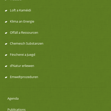
de
Loft a Kaméidi
navigation
Klima an Energie
Offäll a Ressourcen
Chemesch Substanzen
Fëscherei a Juegd
d’Natur erliewen
Emweltprozeduren
Agenda
Publications