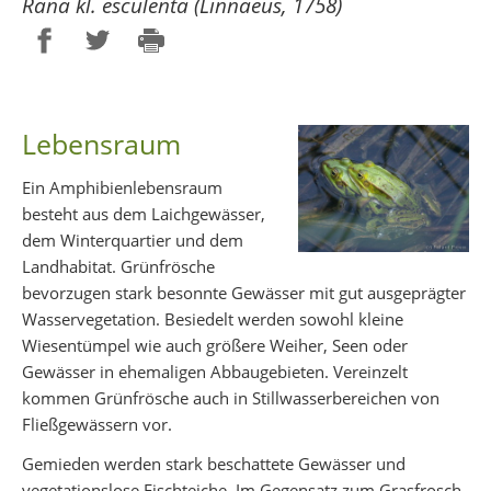
Rana kl. esculenta (Linnaeus, 1758)
Partager sur Facebook
Partager sur Twitter
Imprimer
Lebensraum
Ein Amphibienlebensraum
besteht aus dem Laichgewässer,
dem Winterquartier und dem
Landhabitat. Grünfrösche
bevorzugen stark besonnte Gewässer mit gut ausgeprägter
Wasservegetation. Besiedelt werden sowohl kleine
Wiesentümpel wie auch größere Weiher, Seen oder
Gewässer in ehemaligen Abbaugebieten. Vereinzelt
kommen Grünfrösche auch in Stillwasserbereichen von
Fließgewässern vor.
Gemieden werden stark beschattete Gewässer und
vegetationslose Fischteiche. Im Gegensatz zum Grasfrosch