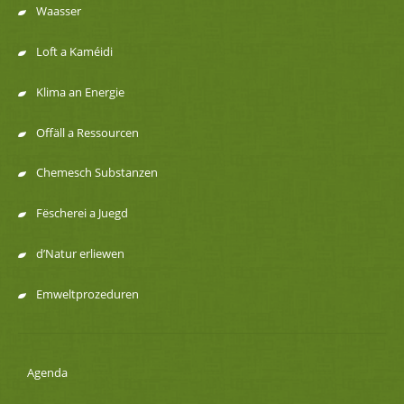
Menu
Waasser
de
Loft a Kaméidi
navigation
Klima an Energie
Offäll a Ressourcen
Chemesch Substanzen
Fëscherei a Juegd
d’Natur erliewen
Emweltprozeduren
Agenda