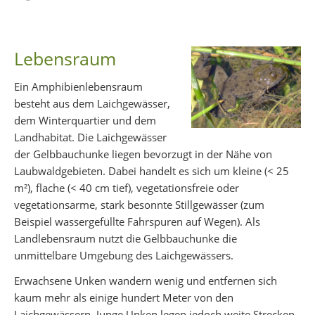
Partager sur Facebook
Partager sur Twitter
Imprimer
Lebensraum
Ein Amphibienlebensraum
besteht aus dem Laichgewässer,
dem Winterquartier und dem
Landhabitat. Die Laichgewässer
der Gelbbauchunke liegen bevorzugt in der Nähe von
Laubwaldgebieten. Dabei handelt es sich um kleine (< 25
m²), flache (< 40 cm tief), vegetationsfreie oder
vegetationsarme, stark besonnte Stillgewässer (zum
Beispiel wassergefüllte Fahrspuren auf Wegen). Als
Landlebensraum nutzt die Gelbbauchunke die
unmittelbare Umgebung des Laichgewässers.
Erwachsene Unken wandern wenig und entfernen sich
kaum mehr als einige hundert Meter von den
Laichgewässern. Junge Unken legen jedoch weite Strecken