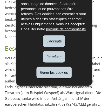
Die Gelbbauchunke ist in Luxemburg vom Aussterben
sans usage de données à caractère
bedroht. In weiten Teilen ihres Verbrei-tungsgebietes
personnel, et ne pouvant pas être
werden ähnlich dramatische Bestandsrückgänge
refusés. Des cookies non essentiels sont
utilisés à des fins statistiques et seront
beobachtet. Als Ursache hierfür gelten neben der
activés uniquement si vous les acceptez.
Zerstörung der Lebensräume (zum Beispiel Befestigung
Consulter notre
politique de confidentialité
.
besonnter Wald- und Feldwege) auch Biozide, saure
Niederschläge und Klimaveränderungen.
J'accepte
Besonderheiten
Je refuse
Bei Gefahr nimmt die Gelbbauchunke eine Haltung ein, die
als Kahnstellung oder Unkenreflex bezeichnet wird: dabei
wird die Wirbelsäule nach unten durchgebogen, Kopf und
Gérer les cookies
Hinterteil somit angehoben und die Gliedmaßen nach
außen oben gedreht. Dadurch wird die gelb-schwarze
Färbung der Unterseite sichtbar, die wie bei anderen
Tierarten (zum Beispiel Wespen!) als Warnsignal dient. Die
Gelbbauchunke wird in den Anhängen II und IV der
europäischen Habitatschutzdirektive (92/43/CEE) geführt.