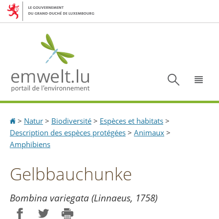
Aller
Aller
à
au
la
contenu
navigation
Recherc
Menu
Accueil
>
Natur
>
Biodiversité
>
Espèces et habitats
>
Description des espèces protégées
>
Animaux
>
Amphibiens
Gelbbauchunke
Bombina variegata (Linnaeus, 1758)