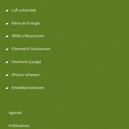
de
Loft a Kaméidi
navigation
Klima an Energie
Offäll a Ressourcen
Chemesch Substanzen
Fëscherei a Juegd
d’Natur erliewen
Emweltprozeduren
Agenda
Publications