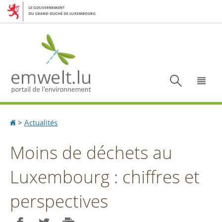
Aller
Aller
à
au
la
contenu
navigation
Recherc
Menu
Accueil
>
Actualités
Moins de déchets au
Luxembourg : chiffres et
perspectives