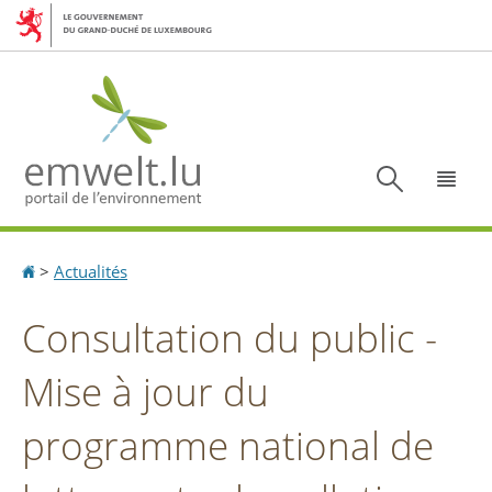
Aller
Aller
à
au
la
contenu
navigation
Recherc
Menu
Accueil
>
Actualités
Consultation du public -
Mise à jour du
programme national de