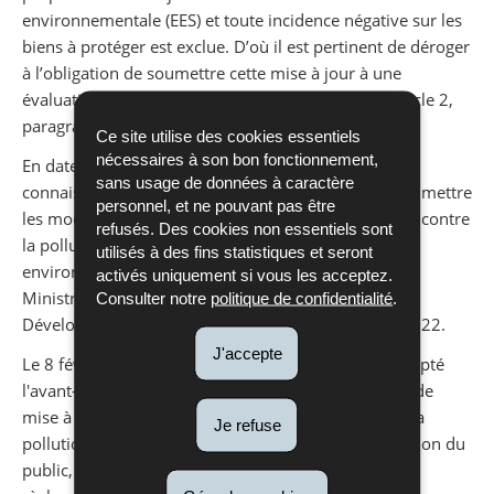
environnementale (EES) et toute incidence négative sur les
biens à protéger est exclue. D’où il est pertinent de déroger
à l’obligation de soumettre cette mise à jour à une
évaluation environnementale conformément à l’article 2,
paragraphe 3 de la loi EES.
Ce site utilise des cookies essentiels
nécessaires à son bon fonctionnement,
En date du 13 décembre 2022 il a été porté à la
sans usage de données à caractère
connaissance du public que l’intention de ne pas soumettre
personnel, et ne pouvant pas être
les modifications mineures du plan national de lutte contre
refusés. Des cookies non essentiels sont
la pollution atmosphérique à une évaluation
utilisés à des fins statistiques et seront
environnementale a été approuvée par Madame la
activés uniquement si vous les acceptez.
Ministre de l’Environnement, du Climat et du
Consulter notre
politique de confidentialité
.
er
Développement durable en date du 1
décembre 2022.
J'accepte
Le 8 février 2023, le Gouvernement en conseil à adopté
l'avant-projet de la mise à jour du NAPCP. Le Projet de
mise à jour du Programme national de lutte contre la
Je refuse
pollution atmosphérique est soumis à une consultation du
public, conformément à l’article 6, paragraphe 5, du