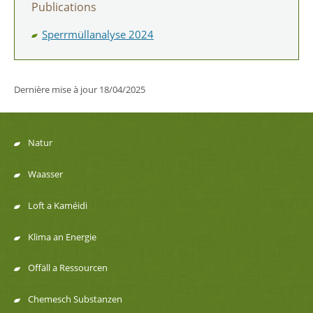
Publications
Sperrmüllanalyse 2024
Dernière mise à jour
18/04/2025
Natur
Menu
Waasser
de
Loft a Kaméidi
navigation
Klima an Energie
Offäll a Ressourcen
Chemesch Substanzen