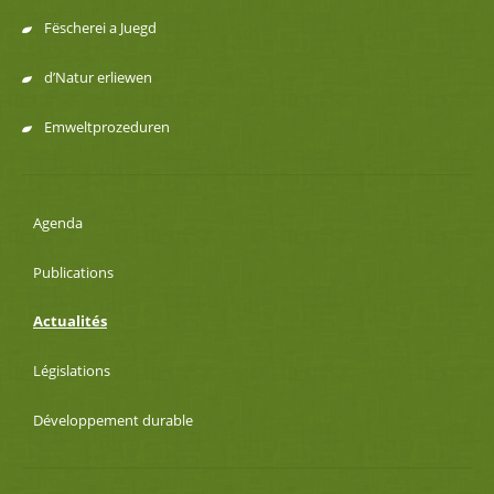
Fëscherei a Juegd
d’Natur erliewen
Emweltprozeduren
Agenda
Publications
Actualités
Législations
Développement durable