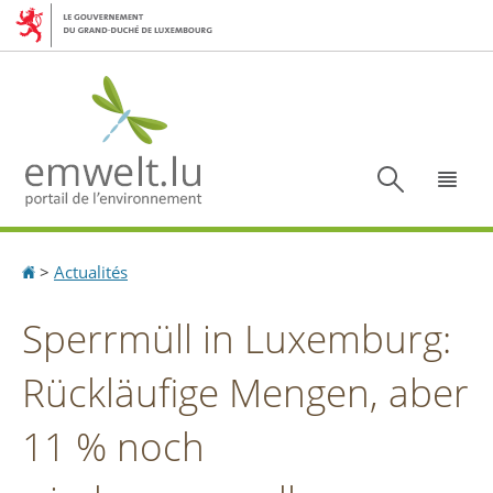
Aller
Aller
à
au
la
contenu
navigation
Recherc
Menu
Accueil
>
Actualités
Sperrmüll in Luxemburg:
Rückläufige Mengen, aber
11 % noch