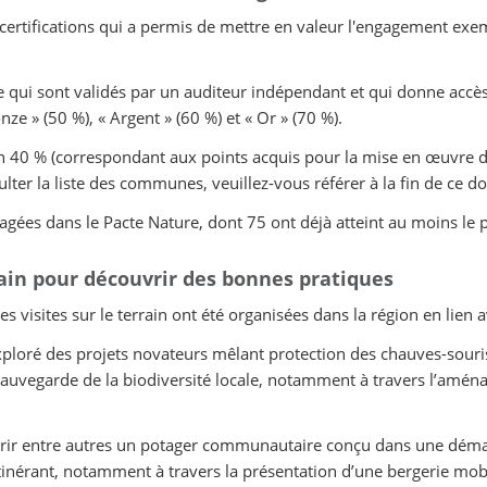
des certifications qui a permis de mettre en valeur l'engagement
 qui sont validés par un auditeur indépendant et qui donne accès
nze » (50 %), « Argent » (60 %) et « Or » (70 %).
 40 % (correspondant aux points acquis pour la mise en œuvre de 
lter la liste des communes, veuillez-vous référer à la fin de ce d
es dans le Pacte Nature, dont 75 ont déjà atteint au moins le pr
ain pour découvrir des bonnes pratiques
tes visites sur le terrain ont été organisées dans la région en lie
xploré des projets novateurs mêlant protection des chauves-souris
a sauvegarde de la biodiversité locale, notamment à travers l’amén
vrir entre autres un potager communautaire conçu dans une démarc
itinérant, notamment à travers la présentation d’une bergerie mobi