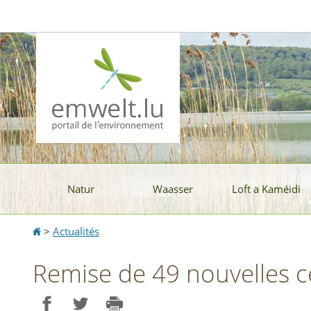
Aller
Aller
à
au
la
contenu
navigation
Natur
Waasser
Loft a Kaméidi
Accueil
>
Actualités
Remise de 49 nouvelles ce