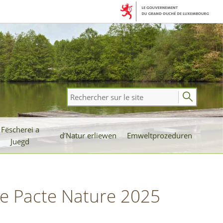
Rechercher
sur
le
Fëscherei a
site
d’Natur erliewen
Emweltprozeduren
Juegd
née Pacte Nature 2025