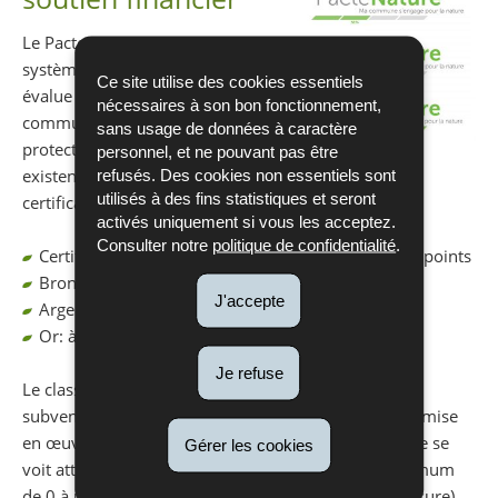
Le Pacte Nature prévoit un
système de certification qui
Ce site utilise des cookies essentiels
évalue les progrès des
nécessaires à son bon fonctionnement,
communes en matière de
sans usage de données à caractère
protection de la nature. Ils
personnel, et ne pouvant pas être
existent quatre niveaux de
refusés. Des cookies non essentiels sont
utilisés à des fins statistiques et seront
certification :
activés uniquement si vous les acceptez.
Consulter notre
politique de confidentialité
.
Certification de base: à partir de 40 % du total des points
Bronze: à partir de 50 %
J'accepte
Argent: à partir de 60 %
Or: à partir de 70 %
Je refuse
Le classement d'une commune et le montant de la
subvention de l'Etat qui en découle dépendent de la mise
en œuvre des mesures du catalogue. Chaque mesure se
Gérer les cookies
voit attribuer un système de points allant d'un minimum
de 0 à un maximum de 1,3 ou 5 points (selon la mesure).