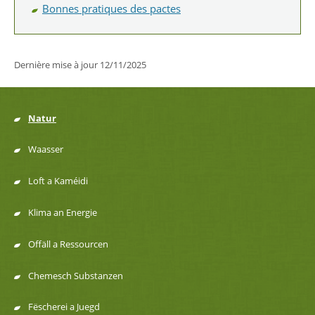
Bonnes pratiques des pactes
Dernière mise à jour
12/11/2025
Natur
Menu
Waasser
de
Loft a Kaméidi
navigation
Klima an Energie
Offäll a Ressourcen
Chemesch Substanzen
Fëscherei a Juegd