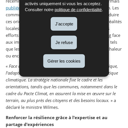
récemment approuvée par le gouvernement et désormais
activés uniquement si vous les acceptez.
publiée
, le gouvernement luxembourgeois fixe le cap. Les
Consulter notre
politique de confidentialité
.
communes jouent, quant à elles, un rôle clé pour traduire
ces orientations en actions concrètes, adaptées aux réalités
J'accepte
locales et aux besoins spécifiques des territoires. Ces
efforts visent à renforcer la résilience du Luxembourg face
aux impacts déjà visibles du changement climatique, tels
Je refuse
que les fortes pluies, les inondations, les vagues de chaleur
ou encore les tempêtes.
Gérer les cookies
« Face aux impacts déjà visibles du changement climatique,
l’adaptation est devenue un pilier central de notre politique
climatique. La stratégie nationale fixe le cadre et les
orientations, tandis que les communes, notamment dans le
cadre du Pacte Climat, en assurent la mise en œuvre sur le
terrain, au plus près des citoyens et des besoins locaux.
» a
déclaré le ministre Wilmes.
Renforcer la résilience grâce à l’expertise et au
partage d’expériences