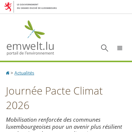
Aller
Aller
à
au
la
contenu
navigation
Recherc
Menu
Accueil
>
Actualités
Journée Pacte Climat
2026
Mobilisation renforcée des communes
luxembourgeoises pour un avenir plus résilient