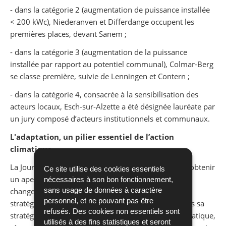
- dans la catégorie 2 (augmentation de puissance installée
< 200 kWc), Niederanven et Differdange occupent les
premières places, devant Sanem ;
- dans la catégorie 3 (augmentation de la puissance
installée par rapport au potentiel communal), Colmar-Berg
se classe première, suivie de Lenningen et Contern ;
- dans la catégorie 4, consacrée à la sensibilisation des
acteurs locaux, Esch-sur-Alzette a été désignée lauréate par
un jury composé d’acteurs institutionnels et communaux.
L'adaptation, un pilier essentiel de l’action
climatique
La Journée Pacte Climat a permis aux participants d’obtenir
Ce site utilise des cookies essentiels
un aperçu des différentes étapes de l’adaptation au
nécessaires à son bon fonctionnement,
sans usage de données à caractère
changement climatique, allant de la planification
personnel, et ne pouvant pas être
stratégique à la sensibilisation des citoyens. À travers sa
refusés. Des cookies non essentiels sont
stratégie nationale d’adaptation au changement climatique,
utilisés à des fins statistiques et seront