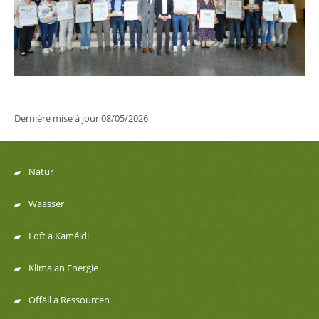
Dernière mise à jour
08/05/2026
Natur
Menu
Waasser
de
Loft a Kaméidi
navigation
Klima an Energie
Offäll a Ressourcen