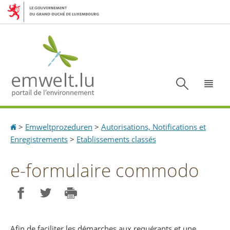
Aller
Aller
à
au
la
contenu
navigation
Recherc
Menu
Accueil
>
Emweltprozeduren
>
Autorisations, Notifications et
Enregistrements
>
Etablissements classés
e-formulaire commodo
Partager sur Facebook
Partager sur Twitter
Imprimer
Afin de faciliter les démarches aux requérants et une