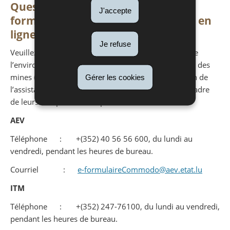
Questions sur l’utilisation du
J'accepte
formulaire ou la saisie d’un dossier en
ligne
Je refuse
Veuillez contacter respectivement l’Administration de
l’environnement (AEV) et/ou l’Inspection du travail et des
mines (ITM) pour les questions relatives à l’utilisation de
Gérer les cookies
l’assistant ou la saisie d’un dossier en ligne dans le cadre
de leurs compétences respectives.
AEV
Téléphone : +(352) 40 56 56 600, du lundi au
vendredi, pendant les heures de bureau.
Courriel :
e-formulaireCommodo@aev.etat.lu
ITM
Téléphone : +(352) 247-76100, du lundi au vendredi,
pendant les heures de bureau.