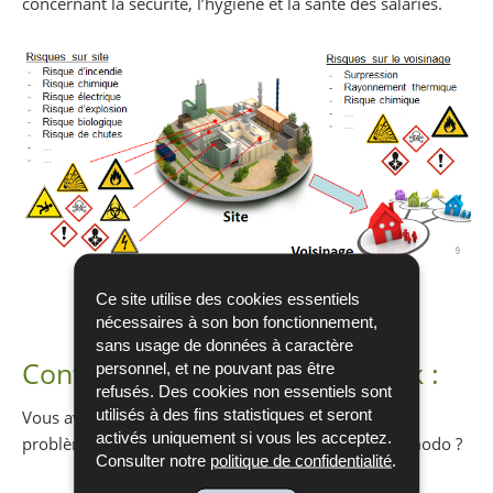
concernant la sécurité, l’hygiène et la santé des salariés.
Ce site utilise des cookies essentiels
nécessaires à son bon fonctionnement,
sans usage de données à caractère
Contacter l’assistance Helpdesk :
personnel, et ne pouvant pas être
refusés. Des cookies non essentiels sont
utilisés à des fins statistiques et seront
Vous avez des questions ou vous avez rencontré un
activés uniquement si vous les acceptez.
problème lors de l’utilisation de l’e-formulaire commodo ?
Consulter notre
politique de confidentialité
.