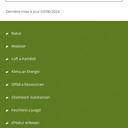
Dernière mise à jour
03/06/2024
Natur
Menu
Waasser
de
Loft a Kaméidi
navigation
Klima an Energie
Offäll a Ressourcen
Chemesch Substanzen
Fëscherei a Juegd
d’Natur erliewen