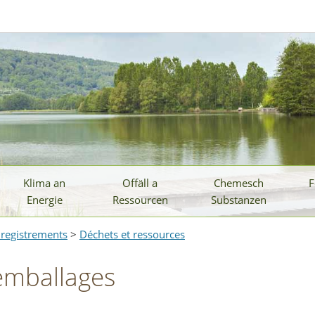
Klima an
Offäll a
Chemesch
F
Energie
Ressourcen
Substanzen
Enregistrements
>
Déchets et ressources
emballages