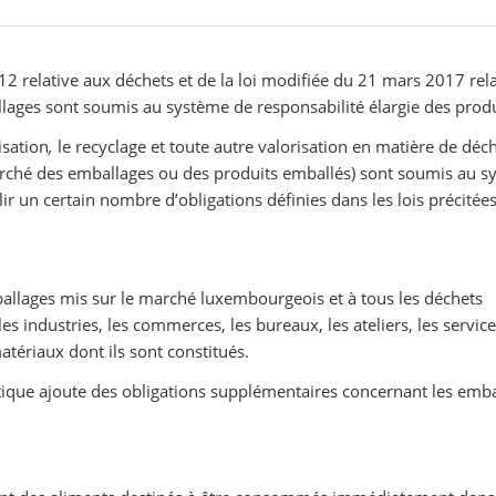
12 relative aux déchets et de la loi modifiée du 21 mars 2017 rel
llages sont soumis au système de responsabilité élargie des prod
isation
,
le recyclage et toute autre valorisation en matière de déch
arché des emballages ou des produits emballés) sont soumis au s
r un certain nombre d’obligations définies dans les lois précitées
mballages mis sur le marché luxembourgeois et à tous les déchets
es industries, les commerces, les bureaux, les ateliers, les service
tériaux dont ils sont constitués.
lastique ajoute des obligations supplémentaires concernant les emb