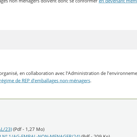
llages non ménagers doivent donc se conformer
en devenant mem
rganisé, en collaboration avec l‘Administration de l’environnemen
u régime de REP d’emballages non-ménagers
.
L/23)
(Pdf - 1,27 Mo)
EP N° 1/AG-EMBAL-NON-MENAGER/24)
(Pdf - 209 Ko)