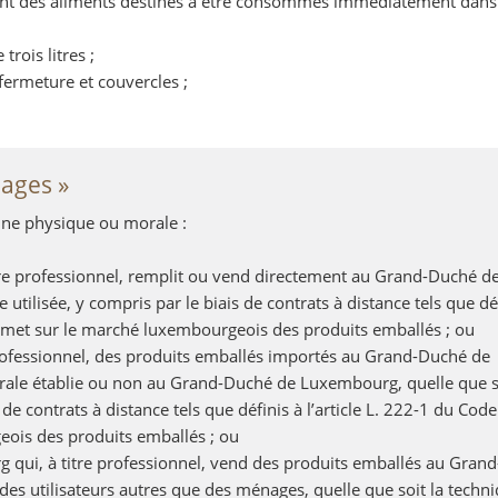
ant des aliments destinés à être consommés immédiatement dans 
rois litres ;
ermeture et couvercles ;
lages »
nne physique ou morale :
re professionnel, remplit ou vend directement au Grand-Duché d
tilisée, y compris par le biais de contrats à distance tels que dé
t met sur le marché luxembourgeois des produits emballés ; ou
 professionnel, des produits emballés importés au Grand-Duché de
le établie ou non au Grand-Duché de Luxembourg, quelle que so
de contrats à distance tels que définis à l’article L. 222-1 du Code
ois des produits emballés ; ou
qui, à titre professionnel, vend des produits emballés au Gran
s utilisateurs autres que des ménages, quelle que soit la techn