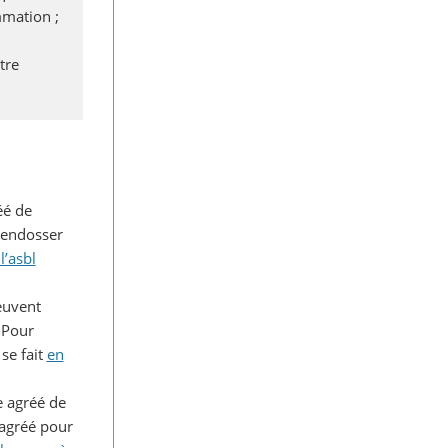
mmation ;
tre
éé de
r endosser
’asbl
euvent
 Pour
se fait
en
e agréé de
 agréé pour