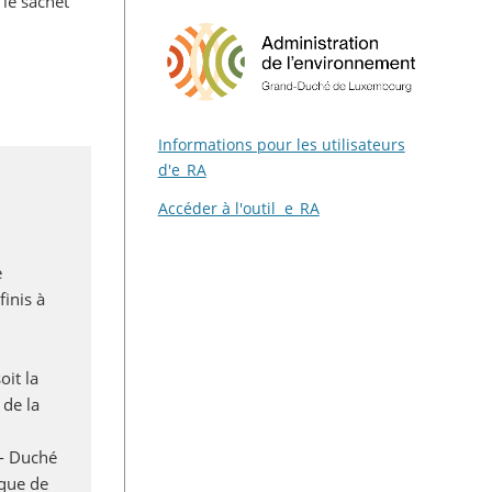
le sachet
Informations pour les utilisateurs
d'e_RA
Accéder à l'outil e_RA
e
finis à
it la
 de la
d- Duché
ique de