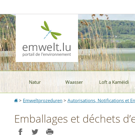
Aller
Aller
à
au
la
contenu
navigation
Natur
Waasser
Loft a Kaméidi
Accueil
>
Emweltprozeduren
>
Autorisations, Notifications et 
Emballages et déchets d’