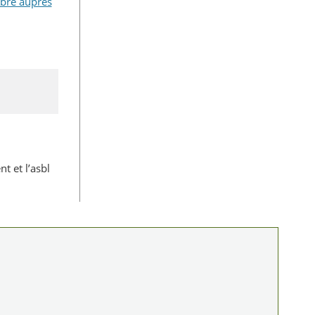
bre auprès
t et l’asbl