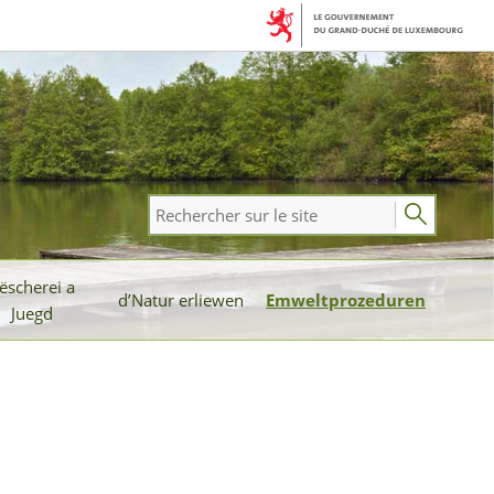
Rechercher
sur
le
ëscherei a
site
d’Natur erliewen
Emweltprozeduren
Juegd