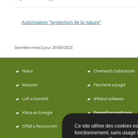
Partager sur Facebook
Partager sur Twitter
Imprimer
Autorisation "protection de la nature"
Dernière mise à jour
29/09/2023
Natur
Chemesch Substanzen
Menu
Waasser
Fëscherei a Juegd
de
Loft a Kaméidi
d’Natur erliewen
navigation
Klima an Energie
Emweltprozeduren
Ce site utilise des cookies e
Offäll a Ressourcen
fonctionnement, sans usage 