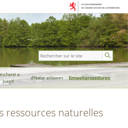
Rechercher
sur
le
ëscherei a
site
d’Natur erliewen
Emweltprozeduren
Juegd
es ressources naturelles