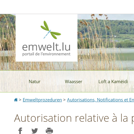
Aller
Aller
à
au
la
contenu
navigation
Natur
Waasser
Loft a Kaméidi
Accueil
>
Emweltprozeduren
>
Autorisations, Notifications et 
Autorisation relative à la