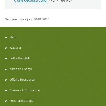
d'une déconstruction
(Pdf - 164 Ko)
Dernière mise à jour
30/01/2025
Natur
Menu
Waasser
de
Loft a Kaméidi
navigation
Klima an Energie
Offäll a Ressourcen
Chemesch Substanzen
Fëscherei a Juegd