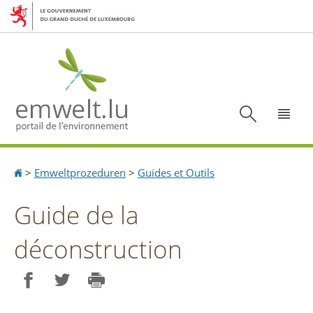
Aller
Aller
à
au
la
contenu
navigation
Recherc
Menu
Accueil
>
Emweltprozeduren
>
Guides et Outils
Guide de la
déconstruction