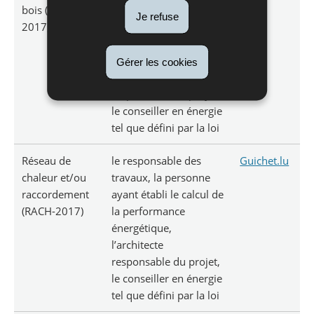
bois (BOIS-
travaux, la personne
Je refuse
2017)
ayant établi le calcul de
la performance
énergétique,
Gérer les cookies
l’architecte
responsable du projet,
le conseiller en énergie
tel que défini par la loi
Réseau de
le responsable des
Guichet.lu
chaleur et/ou
travaux, la personne
raccordement
ayant établi le calcul de
(RACH-2017)
la performance
énergétique,
l’architecte
responsable du projet,
le conseiller en énergie
tel que défini par la loi