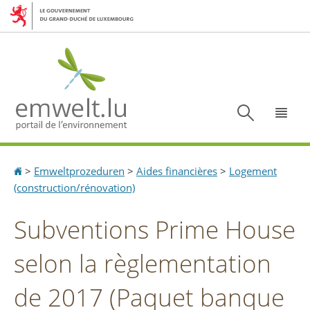
Aller
Aller
à
au
la
contenu
navigation
Recherc
Menu
Accueil
>
Emweltprozeduren
>
Aides financières
>
Logement
(construction/rénovation)
Subventions Prime House
selon la règlementation
de 2017 (Paquet banque