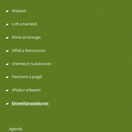
Menu
Waasser
de
Loft a Kaméidi
navigation
Klima an Energie
Offäll a Ressourcen
Chemesch Substanzen
Fëscherei a Juegd
d’Natur erliewen
Emweltprozeduren
Agenda