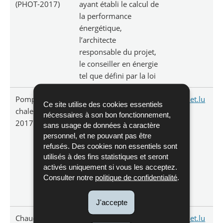
(PHOT-2017)
ayant établi le calcul de
la performance
énergétique,
l’architecte
responsable du projet,
le conseiller en énergie
tel que défini par la loi
Pompe à
le responsable des
Guichet.lu
Ce site utilise des cookies essentiels
chaleur (POCH-
travaux, la personne
nécessaires à son bon fonctionnement,
2017)
ayant établi le calcul de
sans usage de données à caractère
la performance
personnel, et ne pouvant pas être
refusés. Des cookies non essentiels sont
énergétique,
utilisés à des fins statistiques et seront
l’architecte
activés uniquement si vous les acceptez.
responsable du projet,
Consulter notre
politique de confidentialité
.
le conseiller en énergie
tel que défini par la loi
J'accepte
Chaudière à
le responsable des
Guichet.lu