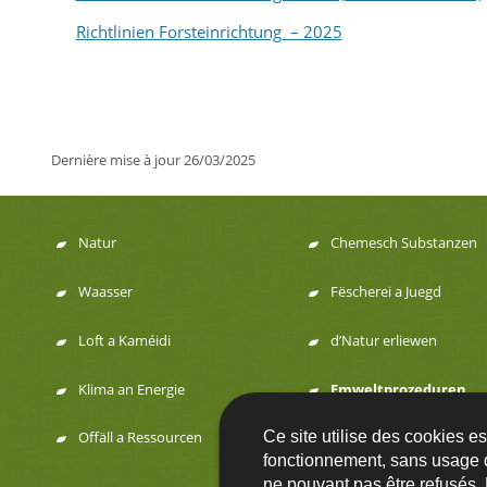
Richtlinien Forsteinrichtung – 2025
Dernière mise à jour
26/03/2025
Natur
Chemesch Substanzen
Menu
Waasser
Fëscherei a Juegd
de
Loft a Kaméidi
d’Natur erliewen
navigation
Klima an Energie
Emweltprozeduren
Ce site utilise des cookies e
Offäll a Ressourcen
fonctionnement, sans usage 
ne pouvant pas être refusés.