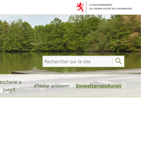
Rechercher
sur
le
ëscherei a
site
d’Natur erliewen
Emweltprozeduren
Juegd