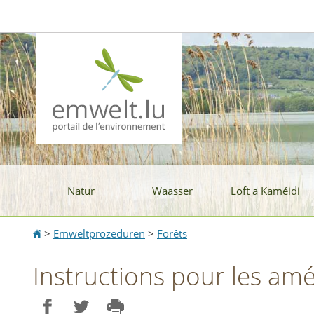
Aller
Aller
à
au
la
contenu
navigation
Natur
Waasser
Loft a Kaméidi
Accueil
>
Emweltprozeduren
>
Forêts
Instructions pour les am