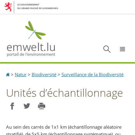
Aller
Aller
à
au
la
contenu
navigation
Recherc
Menu
Accueil
>
Natur
>
Biodiversité
>
Surveillance de la Biodiversité
Unités d’échantillonnage
Partager sur Facebook
Partager sur Twitter
Imprimer
Au sein des carrés de 1x1 km (échantillonnage aléatoire
stratifié), de 5x5 km (échantillonnage systématique), ou