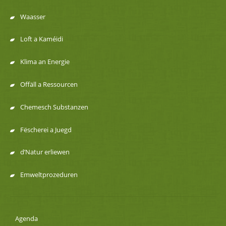
Menu
Waasser
de
Loft a Kaméidi
navigation
Klima an Energie
Offäll a Ressourcen
Chemesch Substanzen
Fëscherei a Juegd
d’Natur erliewen
Emweltprozeduren
Agenda