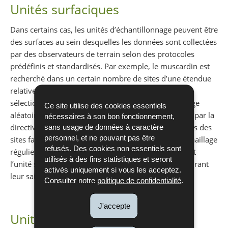
Unités surfaciques
Dans certains cas, les unités d’échantillonnage peuvent être
des surfaces au sein desquelles les données sont collectées
par des observateurs de terrain selon des protocoles
prédéfinis et standardisés. Par exemple, le muscardin est
recherché dans un certain nombre de sites d’une étendue
relativement restreinte au sein des carrés de 1x1 km
sélectionnés sur base de la stratégie d’échantillonnage
Ce site utilise des cookies essentiels
aléatoire stratifié. Certaines espèces de lézards visés par la
nécessaires à son bon fonctionnement,
directive « Habitats » sont également recherchés dans des
sans usage de données à caractère
personnel, et ne pouvant pas être
sites favorables répartis dans le territoire selon un maillage
refusés. Des cookies non essentiels sont
régulier de 5x5 km. Une mare constitue typiquement
utilisés à des fins statistiques et seront
l’unité surfacique pour la recherche d’amphibiens durant
activés uniquement si vous les acceptez.
leur saison de reproduction.
Consulter notre
politique de confidentialité
.
J'accepte
Unités ponctuelles