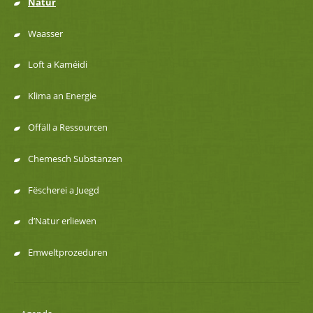
Natur
Menu
Waasser
de
Loft a Kaméidi
navigation
Klima an Energie
Offäll a Ressourcen
Chemesch Substanzen
Fëscherei a Juegd
d’Natur erliewen
Emweltprozeduren