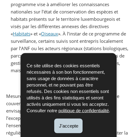
programme vise à améliorer les connaissances
nationales sur l’état de conservation des espèces et
habitats présents sur le territoire luxembourgeois et
visés par les différentes annexes des directives
«
Habitats
» et «
Oiseaux
». À l’instar de ce programme de
surveillance, certains suivis sont entrepris localement
par l’ANF ou les acteurs régionaux (stations biologiques,
parcs naturels…) dans le but d’évaluer des mesures de
gestion, notamment au niveau des zones protégées,
Ce site utilise des cookies essentiels
mais pas exclusivement.
nécessaires à son bon fonctionnement,
sans usage de données à caractère
personnel, et ne pouvant pas être
refusés. Des cookies non essentiels sont
Mesurer l’évolution de la biodiversité en assurant une
utilisés à des fins statistiques et seront
couverture exhaustive du Luxembourg n’est pas
activés uniquement si vous les acceptez.
envisageable pour d’évidentes raisons logistiques. A
Consulter notre
politique de confidentialité
.
l’exception d’espèces très localisées pour lesquelles
l’ensemble des populations peuvent être suivies
J'accepte
régulièrement, il est en général indispensable de limiter la