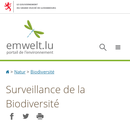
Aller
Aller
à
au
la
contenu
navigation
Recherc
Menu
Accueil
>
Natur
>
Biodiversité
Surveillance de la
Biodiversité