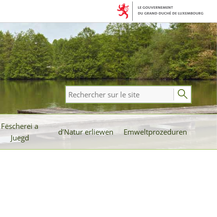
Rechercher
sur
le
Fëscherei a
site
d’Natur erliewen
Emweltprozeduren
Juegd