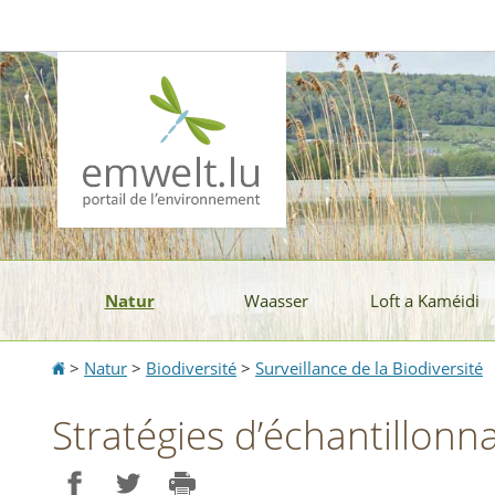
Aller
Aller
à
au
la
contenu
navigation
Natur
Waasser
Loft a Kaméidi
Accueil
>
Natur
>
Biodiversité
>
Surveillance de la Biodiversité
Stratégies d’échantillonn