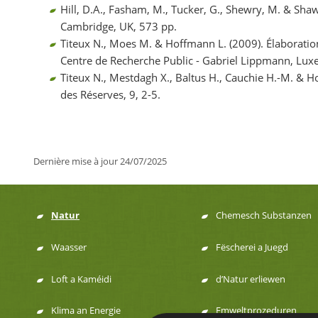
Hill, D.A., Fasham, M., Tucker, G., Shewry, M. & Sh
Cambridge, UK, 573 pp.
Titeux N., Moes M. & Hoffmann L. (2009). Élaboratio
Centre de Recherche Public - Gabriel Lippmann, Lu
Titeux N., Mestdagh X., Baltus H., Cauchie H.-M. & 
des Réserves, 9, 2-5.
Dernière mise à jour
24/07/2025
Natur
Chemesch Substanzen
Menu
Waasser
Fëscherei a Juegd
de
Loft a Kaméidi
d’Natur erliewen
navigation
Klima an Energie
Emweltprozeduren