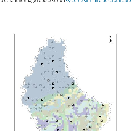
e d’échantillonnage repose sur un
système similaire de stratifica