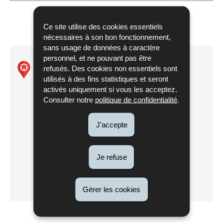
Ce site utilise des cookies essentiels
nécessaires à son bon fonctionnement,
sans usage de données à caractère
personnel, et ne pouvant pas être
Natura2000 - LU0001003
refusés. Des cookies non essentiels sont
utilisés à des fins statistiques et seront
activés uniquement si vous les acceptez.
Vallée de la Tretterbaach
Consulter notre
politique de confidentialité
.
J'accepte
Itinéraire
Je refuse
de Natura2000
Localisez sur la carte
-
LU0001003
Gérer les cookies