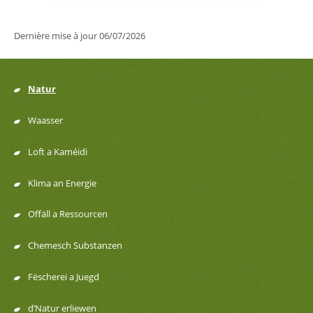
Dernière mise à jour
06/07/2026
Natur
Menu
Waasser
de
Loft a Kaméidi
navigation
Klima an Energie
Offäll a Ressourcen
Chemesch Substanzen
Fëscherei a Juegd
d’Natur erliewen