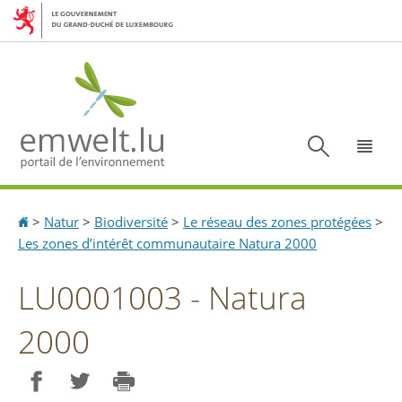
Aller
Aller
à
au
la
contenu
navigation
Recherc
Menu
Accueil
>
Natur
>
Biodiversité
>
Le réseau des zones protégées
>
Les zones d’intérêt communautaire Natura 2000
LU0001003 - Natura
2000