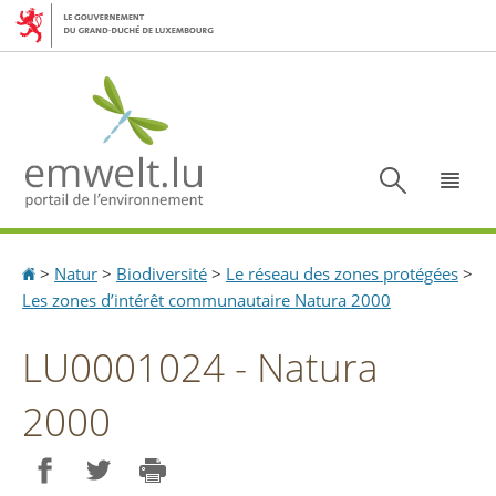
Aller
Aller
à
au
la
contenu
navigation
Recherc
Menu
Accueil
>
Natur
>
Biodiversité
>
Le réseau des zones protégées
>
Les zones d’intérêt communautaire Natura 2000
LU0001024 - Natura
2000