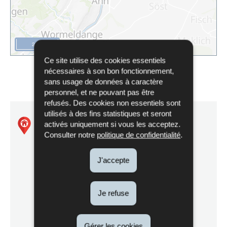
2 km
Ce site utilise des cookies essentiels
nécessaires à son bon fonctionnement,
sans usage de données à caractère
personnel, et ne pouvant pas être
refusés. Des cookies non essentiels sont
utilisés à des fins statistiques et seront
Natura2000 - LU0001024
activés uniquement si vous les acceptez.
Consulter notre
politique de confidentialité
.
Machtum-Pellembierg / Froumbierg /
J'accepte
Greivemaacherbierg
Je refuse
Itinéraire
Gérer les cookies