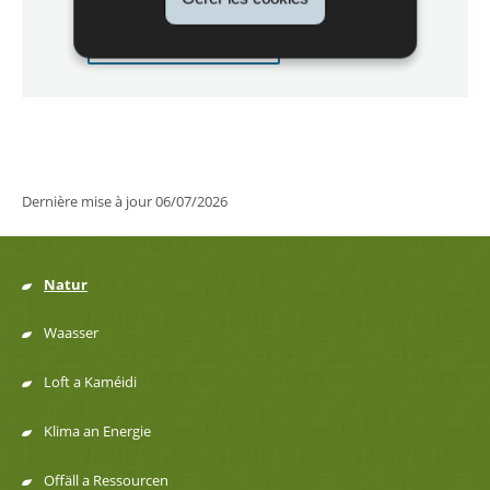
de Natura2000
Localisez sur la carte
-
LU0001024
Dernière mise à jour
06/07/2026
Natur
Menu
Waasser
de
Loft a Kaméidi
navigation
Klima an Energie
Offäll a Ressourcen