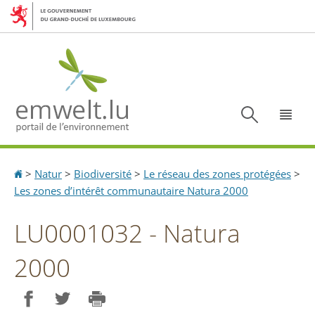
Aller
Aller
à
au
la
contenu
navigation
Recherc
Menu
Accueil
>
Natur
>
Biodiversité
>
Le réseau des zones protégées
>
Les zones d’intérêt communautaire Natura 2000
LU0001032 - Natura
2000