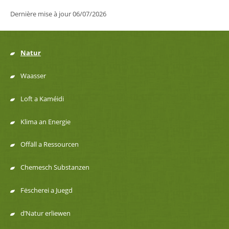
Dernière mise à jour
06/07/2026
Natur
Menu
Waasser
de
Loft a Kaméidi
navigation
Klima an Energie
Offäll a Ressourcen
Chemesch Substanzen
Fëscherei a Juegd
d’Natur erliewen