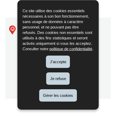
Ce site utilise des cookies essentiels
nécessaires à son bon fonctionnement,
sans usage de données à caractère
personnel, et ne pouvant pas être
Natura2000 - LU0001032
refusés. Des cookies non essentiels sont
utilisés à des fins statistiques et seront
activés uniquement si vous les acceptez.
Dudelange - Ginzebierg
Consulter notre
politique de confidentialité
.
J'accepte
Itinéraire
Je refuse
de Natura2000
Localisez sur la carte
-
LU0001032
Gérer les cookies